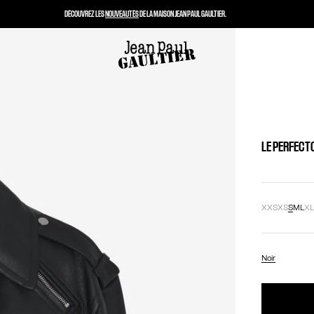
DÉCOUVREZ LES
NOUVEAUTÉS
DE LA MAISON JEAN PAUL GAULTIER.
LE PERFECT
XXS
XS
S
M
L
X
Noir