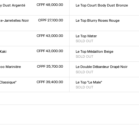
L
CFPF 48,000.00
dy Dust Argenté
Le Top Court Body Dust Bronze
Taille :
L
XXS
XS
S
M
L
XL
XXL
CFPF 27,100.00
e-Jarretelles Noir
Le Top Blurry Roses Rouge
Taille :
XXS
XS
S
M
L
XL
XXL
L
CFPF 43,000.00
Le Top Water
SOLD OUT
Taille :
L
XXS
XS
S
M
L
XL
XXL
CFPF 43,000.00
Kaki
Le Top Médaillon Beige
SOLD OUT
Taille :
L
XXS
XS
S
M
L
XL
XXL
CFPF 35,700.00
too Marinière
Le Double Débardeur Drapé Noir
SOLD OUT
Taille :
L
XXS
XS
S
M
L
XL
XXL
CFPF 39,400.00
Classique"
Le Top "Le Male"
SOLD OUT
Taille :
L
XXS
XS
S
M
L
XL
XXL