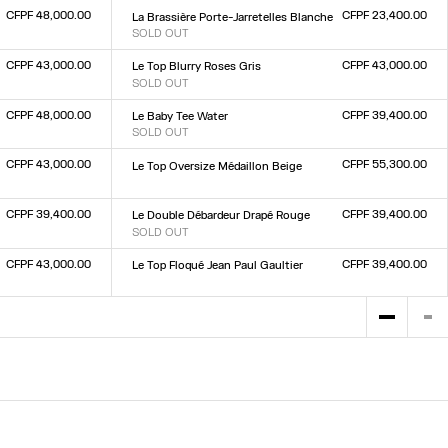
CFPF 48,000.00
CFPF 23,400.00
La Brassière Porte-Jarretelles Blanche
SOLD OUT
Taille :
XXS
XS
S
M
L
XL
XXL
CFPF 43,000.00
CFPF 43,000.00
Le Top Blurry Roses Gris
SOLD OUT
Taille :
XXS
XS
S
M
L
XL
XXL
CFPF 48,000.00
CFPF 39,400.00
Le Baby Tee Water
SOLD OUT
Taille :
XXS
XS
S
M
L
XL
XXL
CFPF 43,000.00
CFPF 55,300.00
Le Top Oversize Médaillon Beige
Taille :
XXS
XS
S
M
L
XL
XXL
CFPF 39,400.00
CFPF 39,400.00
Le Double Débardeur Drapé Rouge
SOLD OUT
Taille :
XXS
XS
S
M
L
XL
XXL
CFPF 43,000.00
CFPF 39,400.00
Le Top Floqué Jean Paul Gaultier
Taille :
XXS
XS
S
M
L
XL
XXL