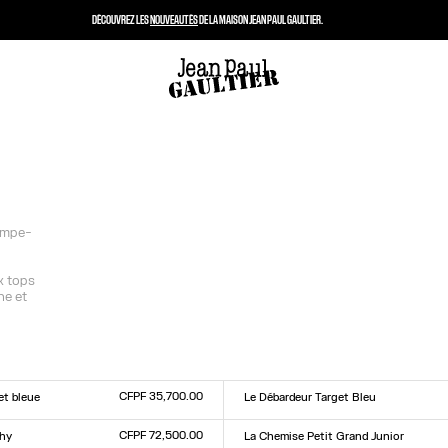
DÉCOUVREZ LES
NOUVEAUTÉS
DE LA MAISON JEAN PAUL GAULTIER.
rompe-
x tops
ne et
CFPF 35,700.00
et bleue
Le Débardeur Target Bleu
Taille :
L
XXS
XS
S
M
L
XL
XXL
CFPF 72,500.00
chy
La Chemise Petit Grand Junior