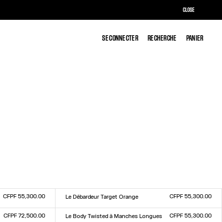
CLOSE
SE CONNECTER
SE CONNECTER
RECHERCHE
RECHERCHE
PANIER
PANIER
CFPF 55,300.00
CFPF 55,300.00
Le Débardeur Target Orange
Taille :
XXS
XS
S
M
L
XL
XXL
CFPF 72,500.00
CFPF 55,300.00
Le Body Twisted à Manches Longues