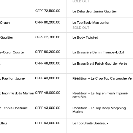
SOLD OUT
Taille :
L
XXS
XS
S
M
L
XL
XXL
CFPF 72,500.00
Le Débardeur Junior Gaultier
Taille :
L
XXS
XS
S
M
L
XL
XXL
CFPF 60,200.00
 Organ
Le Top Body Map Junior
SOLD OUT
Taille :
L
XXS
XS
S
M
L
XL
XXL
CFPF 35,700.00
 Gaultier
Le Body Twisted
Taille :
L
XXS
XS
S
M
L
XL
XXL
CFPF 60,200.00
he-Cœur Courte
La Brassière Denim Trompe-L’Œil
Taille :
XS
S
M
L
CFPF 48,000.00
k
La Brassière à Patch Gaultier Verte
Taille :
XXS
XS
S
M
L
XL
XXL
L
CFPF 43,000.00
p Papillon Jaune
Réédition - Le Crop Top Cartouche Ver
Taille :
L
XXS
XS
S
M
L
XL
XXL
CFPF 48,000.00
op Imprimé dots Marron
Réédition - Le Top en mesh Imprimé
dots Bleu
Taille :
L
XXS
XS
S
M
L
XL
XXL
CFPF 43,000.00
op Tennis Costume
Réédition - Le Top Body Morphing
Marine
Taille :
XXS
XS
S
M
L
XL
XXL
CFPF 43,000.00
 Bleu
Le Top Brodé Bordeaux
Taille :
XXS
XS
S
M
L
XL
XXL