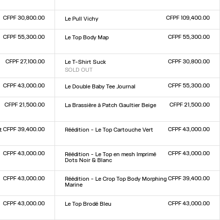
Taille :
XXS
XS
S
M
L
XL
XXL
CFPF 30,800.00
CFPF 109,400.00
Le Pull Vichy
Taille :
XXS
XS
S
M
L
XL
XXL
CFPF 55,300.00
CFPF 55,300.00
Le Top Body Map
Taille :
XXS
XS
S
M
L
XL
XXL
CFPF 27,100.00
CFPF 30,800.00
Le T-Shirt Suck
SOLD OUT
Taille :
XXS
XS
S
M
L
XL
XXL
CFPF 43,000.00
CFPF 55,300.00
Le Double Baby Tee Journal
Taille :
XXS
XS
S
M
L
XL
XXL
CFPF 21,500.00
CFPF 21,500.00
La Brassière à Patch Gaultier Beige
Taille :
XXS
XS
S
M
L
XL
XXL
CFPF 39,400.00
CFPF 43,000.00
t
Réédition - Le Top Cartouche Vert
Taille :
XXS
XS
S
M
L
XL
XXL
CFPF 43,000.00
CFPF 43,000.00
Réédition - Le Top en mesh Imprimé
Dots Noir & Blanc
Taille :
XXS
XS
S
M
L
XL
XXL
CFPF 43,000.00
CFPF 39,400.00
Réédition - Le Crop Top Body Morphing
Marine
Taille :
XXS
XS
S
M
L
XL
XXL
CFPF 43,000.00
CFPF 43,000.00
Le Top Brodé Bleu
Taille :
XXS
XS
S
M
L
XL
XXL