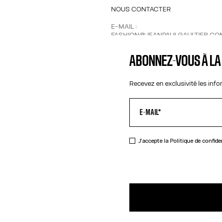
NOUS CONTACTER
E-MAIL :
FASHION@JEANPAULGAULTIER.CO
INSTAGRAM :
@JEANPAULGAULTIE
ABONNEZ-VOUS À L
CENTRE D'AIDE :
GLOBAL-E
Recevez en exclusivité les inf
J'accepte la
Politique de confide