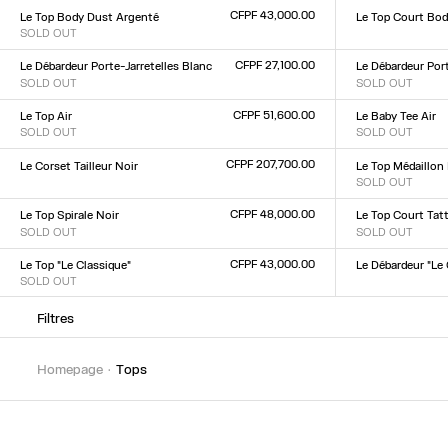
XXS
XS
S
M
L
XL
XXL
XXS
XS
S
M
L
XL
XX
CFPF 43,000.00
Le Top Body Dust Argenté
Le Top Court Bo
SOLD OUT
Taille :
Taille :
XXS
XS
S
M
L
XL
XX
XXS
XS
S
M
L
XL
XXL
CFPF 27,100.00
Le Débardeur Porte-Jarretelles Blanc
Le Débardeur Port
SOLD OUT
SOLD OUT
Taille :
Taille :
XXS
XS
S
M
L
XL
XXL
XXS
XS
S
M
L
XL
XX
CFPF 51,600.00
Le Top Air
Le Baby Tee Air
SOLD OUT
SOLD OUT
Taille :
Taille :
XXS
XS
S
M
L
XL
XXL
XXS
XS
S
M
L
XL
XX
CFPF 207,700.00
Le Corset Tailleur Noir
Le Top Médaillon 
Taille :
SOLD OUT
Taille :
XXS
XS
S
M
L
XL
XXL
XXS
XS
S
M
L
XL
XX
CFPF 48,000.00
Le Top Spirale Noir
Le Top Court Tat
SOLD OUT
SOLD OUT
Taille :
Taille :
XXS
XS
S
M
L
XL
XXL
XXS
XS
S
M
L
XL
XX
CFPF 43,000.00
Le Top "Le Classique"
Le Débardeur "Le 
SOLD OUT
Taille :
Taille :
XXS
XS
S
M
L
XL
XX
XXS
XS
S
M
L
XL
XXL
Filtres
homepage
tops