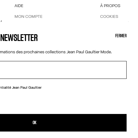
AIDE
À PROPOS
MON COMPTE
COOKIES
M
FAQ
ACCESSIBILITÉ
R
LIVRAISONS ET RETOURS
NOS ENGAGEMEN
A NEWSLETTER
FERMER
CONDITIONS GÉNÉRALES DE VENTES
CONDITIONS D'UTILISATION
ormations des prochaines collections Jean Paul Gaultier Mode.
POLITIQUE DE CONFIDENTIALITÉ
FORMULAIRE DE RÉTRACTATION
GESTION DES COOKIES
ntialité
Jean Paul Gaultier
Nouvelle-Calédonie
OK