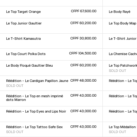
Taille :
Taille :
XXS
XS
S
M
L
XL
XXL
XXS
XS
S
M
L
XL
XX
CFPF 67,600.00
Le Top Target Orange
Le Body Rayé
Taille :
Taille :
XXS
XS
S
M
L
XL
XXL
XXS
XS
S
M
L
XL
XX
CFPF 60,200.00
Le Top Junior Gaultier
Le Top Body Map
Taille :
Taille :
XXS
XS
S
M
L
XL
XXL
XXS
XS
S
M
L
XL
XX
CFPF 30,800.00
Le T-Shirt Kamasutra
Le T-Shirt Junior
Taille :
Taille :
XXS
XS
S
M
L
XL
XXL
XXS
XS
S
M
L
XL
XX
CFPF 104,500.00
Le Top Court Polka Dots
La Chemise Cac
Taille :
Taille :
34
36
38
40
42
44
34
36
38
40
42
44
CFPF 60,200.00
Le Body Floqué Gaultier Bleu
Le Top Patchwor
Taille :
SOLD OUT
Taille :
XXS
XS
S
M
L
XL
XXL
XXS
XS
S
M
L
XL
XX
CFPF 48,000.00
Réédition - Le Cardigan Papillon Jaune
Réédition - Le To
SOLD OUT
Taille :
Taille :
XXS
XS
S
M
L
XL
XX
XXS
XS
S
M
L
XL
XXL
CFPF 43,000.00
Réédition - Le Top en mesh imprimé
Réédition - Le T
dots Marron
Taille :
Taille :
XXS
XS
S
M
L
XL
XX
XXS
XS
S
M
L
XL
XXL
CFPF 43,000.00
Réédition - Le Top Eyes and Lips Noir
Réédition - Le T
Taille :
Taille :
XXS
XS
S
M
L
XL
XXL
XS
S
M
L
XL
CFPF 43,000.00
Réédition - Le Top Tattoo Safe Sex
Le Top Médaillon
SOLD OUT
SOLD OUT
Taille :
Taille :