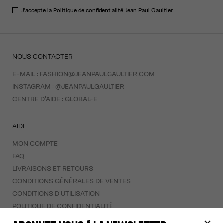
J'accepte la
Politique de confidentialité
Jean Paul Gaultier
NOUS CONTACTER
E-MAIL :
FASHION@JEANPAULGAULTIER.COM
INSTAGRAM :
@JEANPAULGAULTIER
CENTRE D'AIDE :
GLOBAL-E
AIDE
MON COMPTE
FAQ
LIVRAISONS ET RETOURS
CONDITIONS GÉNÉRALES DE VENTES
CONDITIONS D'UTILISATION
POLITIQUE DE CONFIDENTIALITÉ
FORMULAIRE DE RÉTRACTATION