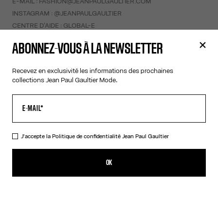
E-MAIL :
FASHION@JEANPAULGAULTIER.COM
INSTAGRAM :
@JEANPAULGAULTIER
CENTRE D'AIDE :
GLOBAL-E
ABONNEZ-VOUS À LA NEWSLETTER
AIDE
MON COMPTE
Recevez en exclusivité les informations des prochaines
collections Jean Paul Gaultier Mode.
FAQ
LIVRAISONS ET RETOURS
CONDITIONS GÉNÉRALES DE VENTES
CONDITIONS D'UTILISATION
POLITIQUE DE CONFIDENTIALITÉ
J'accepte la
Politique de confidentialité
Jean Paul Gaultier
FORMULAIRE DE RÉTRACTATION
GESTION DES COOKIES
OK
À PROPOS
COOKIES
ACCESSIBILITÉ