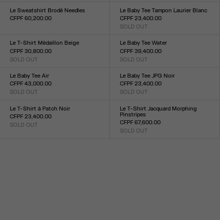
XXS
XS
S
M
L
XL
XXL
XXS
XS
S
M
L
XL
XXL
Le Sweatshirt Brodé Needles
Le Baby Tee Tampon Laurier Blanc
CFPF 60,200.00
CFPF 23,400.00
Taille :
SOLD OUT
Taille :
XXS
XS
S
M
L
XL
XXL
XXS
XS
S
M
L
XL
XXL
Le T-Shirt Médaillon Beige
Le Baby Tee Water
CFPF 30,800.00
CFPF 39,400.00
SOLD OUT
SOLD OUT
Taille :
Taille :
XXS
XS
S
M
L
XL
XXL
XXS
XS
S
M
L
XL
XXL
Le Baby Tee Air
Le Baby Tee JPG Noir
CFPF 43,000.00
CFPF 23,400.00
SOLD OUT
SOLD OUT
Taille :
Taille :
XXS
XS
S
M
L
XL
XXL
XXS
XS
S
M
L
XL
XXL
Le T-Shirt à Patch Noir
Le T-Shirt Jacquard Morphing
Pinstripes
CFPF 23,400.00
CFPF 67,600.00
SOLD OUT
Taille :
SOLD OUT
Taille :
XXS
XS
S
M
L
XL
XXL
XXS
XS
S
M
L
XL
XXL