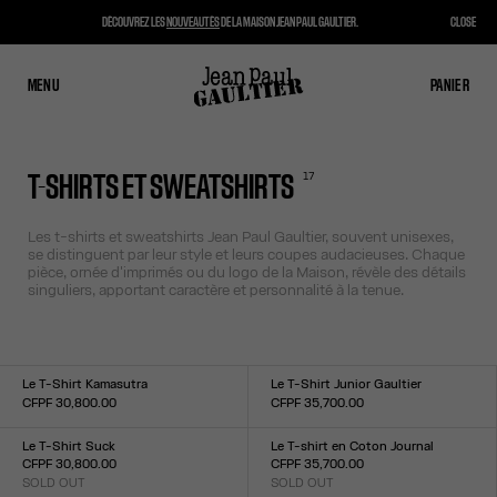
DÉCOUVREZ LES
NOUVEAUTÉS
DE LA MAISON JEAN PAUL GAULTIER.
CLOSE
MENU
FERMER
PANIER
PANIER
17
T-SHIRTS ET SWEATSHIRTS
Les t-shirts et sweatshirts Jean Paul Gaultier, souvent unisexes,
se distinguent par leur style et leurs coupes audacieuses. Chaque
pièce, ornée d'imprimés ou du logo de la Maison, révèle des détails
singuliers, apportant caractère et personnalité à la tenue.
Le T-Shirt Kamasutra
Le T-Shirt Junior Gaultier
CFPF 30,800.00
CFPF 35,700.00
Taille :
Taille :
XXS
XS
S
M
L
XL
XXL
XXS
XS
S
M
L
XL
XXL
Le T-Shirt Suck
Le T-shirt en Coton Journal
CFPF 30,800.00
CFPF 35,700.00
SOLD OUT
SOLD OUT
Taille :
Taille :