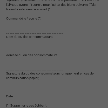
Je/nous (*) me retire/nous retirons par la présente du contrat que
j’ai/nous avons (*) conclu pour l’achat des biens suivants (*)/la
fourniture du service suivant (*)
Commandé le /reçu le (*)
__________________________________
Nom du ou des consommateurs
__________________________________
Adresse du ou des consommateurs
__________________________________
Signature du ou des consommateurs (uniquement en cas de
communication papier)
__________________________________
Date
(*) Supprimer le cas échéant.