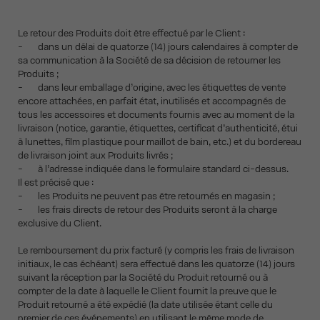
Le retour des Produits doit être effectué par le Client :
- dans un délai de quatorze (14) jours calendaires à compter de
sa communication à la Société de sa décision de retourner les
Produits ;
- dans leur emballage d’origine, avec les étiquettes de vente
encore attachées, en parfait état, inutilisés et accompagnés de
tous les accessoires et documents fournis avec au moment de la
livraison (notice, garantie, étiquettes, certificat d’authenticité, étui
à lunettes, film plastique pour maillot de bain, etc.) et du bordereau
de livraison joint aux Produits livrés ;
- à l’adresse indiquée dans le formulaire standard ci-dessus.
Il est précisé que :
- les Produits ne peuvent pas être retournés en magasin ;
- les frais directs de retour des Produits seront à la charge
exclusive du Client.
Le remboursement du prix facturé (y compris les frais de livraison
initiaux, le cas échéant) sera effectué dans les quatorze (14) jours
suivant la réception par la Société du Produit retourné ou à
compter de la date à laquelle le Client fournit la preuve que le
Produit retourné a été expédié (la date utilisée étant celle du
premier de ces événements) en utilisant le même mode de