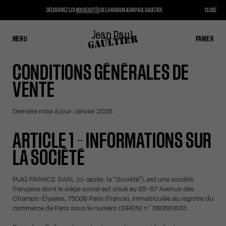
DÉCOUVREZ LES
NOUVEAUTÉS
DE LA MAISON JEAN PAUL GAULTIER.
CLOSE
MENU
FERMER
PANIER
PANIER
CONDITIONS GÉNÉRALES DE
VENTE
Dernière mise à jour : janvier 2026
ARTICLE 1 – INFORMATIONS SUR
LA SOCIÉTÉ
PUIG FRANCE SARL (ci-après, la “Société”), est une société
française dont le siège social est situé au 65-67 Avenue des
Champs-Élysées, 75008 Paris (France), immatriculée au registre du
commerce de Paris sous le numéro (SIREN) n° 380681833