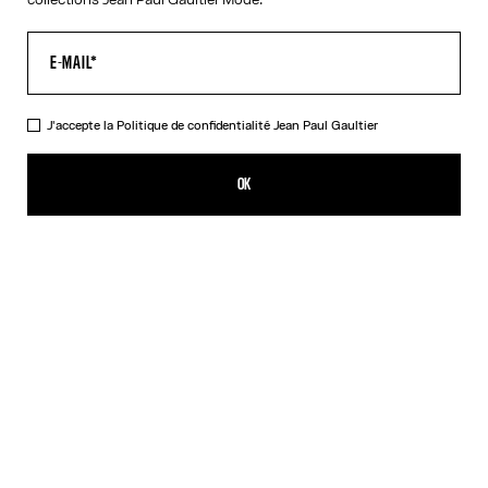
J'accepte la
Politique de confidentialité
Jean Paul Gaultier
Le Pantalon Tailleur Curvé
CFPF 153,600.00
OK
AJOUTER AU PANIER
Bleu Marine
DESCRIPTION
Pantalon tailleur en laine bleu marine curvé avec ceinture en cuir
intégrée avec boucle logo « Junior » en métal.
DÉTAILS DU PRODUIT
GUIDE DES TAILLES
EXPÉDITION ET RETOUR