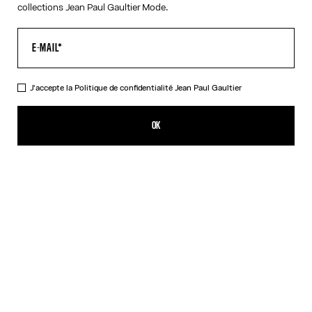
collections Jean Paul Gaultier Mode.
J'accepte la
Politique de confidentialité
Jean Paul Gaultier
Le Jean Denim Petit Grand
CFPF 92,200.00
OK
CRÉER UNE ALERTE
Écru
DESCRIPTION
Jean en denim blanc avec application denim bleu en trompe-l'œil
et étiquette Haute Jeanerie en cuir à l'avant.
DÉTAILS DU PRODUIT
GUIDE DES TAILLES
EXPÉDITION ET RETOUR