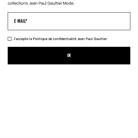
collections Jean Paul Gaultier Mode.
J'accepte la
Politique de confidentialité
Jean Paul Gaultier
Le Débardeur Tattoo Rose and Bird
CFPF 60,200.00
OK
CRÉER UNE ALERTE
Écru
DESCRIPTION
Débardeur en tulle écru imprimé « Tattoo Rose and Bird » et tulle
drapé sur le devant.
DÉTAILS DU PRODUIT
GUIDE DES TAILLES
EXPÉDITION ET RETOUR