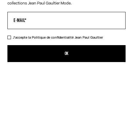
collections Jean Paul Gaultier Mode.
J'accepte la
Politique de confidentialité
Jean Paul Gaultier
Le Débardeur "Le Classique"
CFPF 39,400.00
OK
AJOUTER AU PANIER
Blanc
DESCRIPTION
Débardeur en coton côtelé rose imprimé « Le Classique » avec
boucles salopette gravées Jean Paul Gaultier.
DÉTAILS DU PRODUIT
GUIDE DES TAILLES
EXPÉDITION ET RETOUR