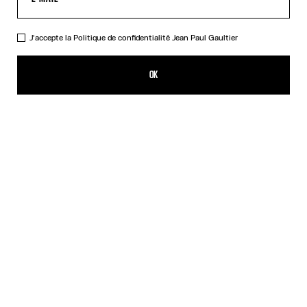
J'accepte la
Politique de confidentialité
Jean Paul Gaultier
Le Bas de Bikini Spirale Bleu
CFPF 17,200.00
OK
CRÉER UNE ALERTE
Denim / Rouge
DESCRIPTION
Bas de bikini bleu imprimé « Spirale ».
DÉTAILS DU PRODUIT
GUIDE DES TAILLES
EXPÉDITION ET RETOUR
Retours gratuits