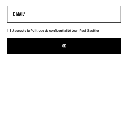
J'accepte la
Politique de confidentialité
Jean Paul Gaultier
La Robe Longue Médaillon Kaki
CFPF 67,600.00
OK
AJOUTER AU PANIER
Beige
Orange
DESCRIPTION
Robe longue en tulle kaki imprimé « Médaillon ».
DÉTAILS DU PRODUIT
GUIDE DES TAILLES
EXPÉDITION ET RETOUR