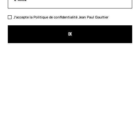
J'accepte la
Politique de confidentialité
Jean Paul Gaultier
La Robe Longue "Le Classique"
CFPF 67,600.00
OK
AJOUTER AU PANIER
Rose
DESCRIPTION
Robe longue en tulle rose imprimé « Le Classique ».
DÉTAILS DU PRODUIT
GUIDE DES TAILLES
EXPÉDITION ET RETOUR
Retours gratuits