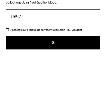
collections Jean Paul Gaultier Mode.
J'accepte la
Politique de confidentialité
Jean Paul Gaultier
La Robe Longue Drapée Water
CFPF 121,700.00
OK
AJOUTER AU PANIER
Indigo
DESCRIPTION
Robe longue drapée en satin bleu imprimé « Water » avec détail
drapé tombant dans le dos.
DÉTAILS DU PRODUIT
GUIDE DES TAILLES
EXPÉDITION ET RETOUR