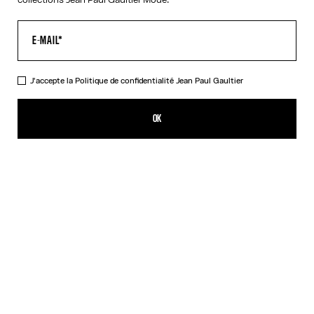
J'accepte la
Politique de confidentialité
Jean Paul Gaultier
La Robe Longue Asymétrique
CFPF 215,000.00
OK
CRÉER UNE ALERTE
Noir
DESCRIPTION
Robe longue asymétrique en maille stretch noire brillante avec
armature en 3D sur la poitrine.
DÉTAILS DU PRODUIT
GUIDE DES TAILLES
EXPÉDITION ET RETOUR