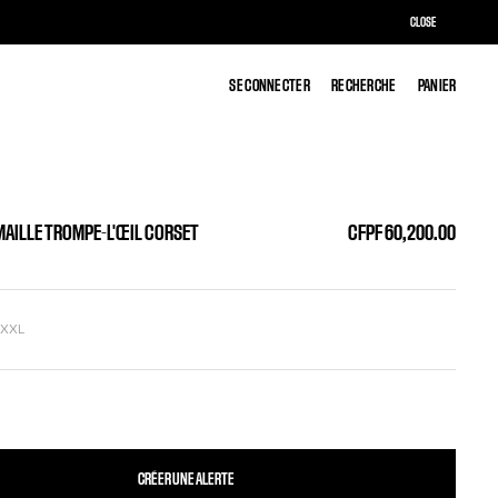
CLOSE
SE CONNECTER
SE CONNECTER
RECHERCHE
RECHERCHE
PANIER
PANIER
 MAILLE TROMPE-L'ŒIL CORSET
CFPF 60,200.00
L
XXL
CRÉER UNE ALERTE