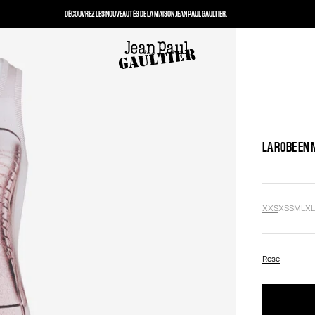
DÉCOUVREZ LES
NOUVEAUTÉS
DE LA MAISON JEAN PAUL GAULTIER.
LA ROBE EN
XXS
XS
S
M
L
X
Rose