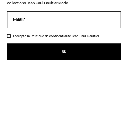
collections Jean Paul Gaultier Mode.
J'accepte la
Politique de confidentialité
Jean Paul Gaultier
Les Lunettes de soleil 56-8171 Argentées
495,00€
OK
AJOUTER AU PANIER
Argent
Noir
Or
Rose
DESCRIPTION
Collection EYEWEAR
Lunettes de soleil à monture ronde argentée à détails ressort sur
les branches et logo Jean Paul et Gaultier.
DÉTAILS DU PRODUIT
GUIDE DES TAILLES