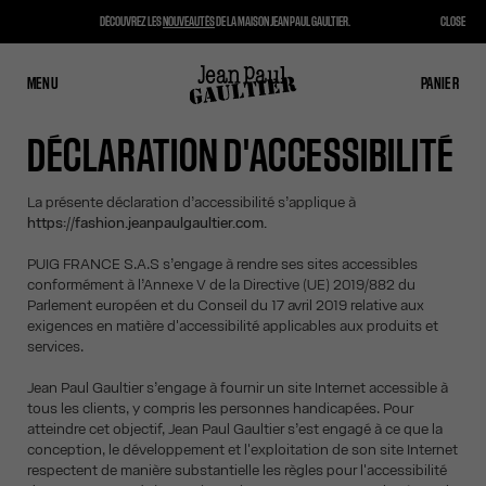
DÉCOUVREZ LES
NOUVEAUTÉS
DE LA MAISON JEAN PAUL GAULTIER.
CLOSE
MENU
FERMER
PANIER
PANIER
DÉCLARATION D'ACCESSIBILITÉ
La présente déclaration d’accessibilité s’applique à
https://fashion.jeanpaulgaultier.com.
PUIG FRANCE S.A.S s’engage à rendre ses sites accessibles
conformément à l’Annexe V de la Directive (UE) 2019/882 du
Parlement européen et du Conseil du 17 avril 2019 relative aux
exigences en matière d'accessibilité applicables aux produits et
services.
Jean Paul Gaultier s’engage à fournir un site Internet accessible à
tous les clients, y compris les personnes handicapées. Pour
atteindre cet objectif, Jean Paul Gaultier s’est engagé à ce que la
conception, le développement et l'exploitation de son site Internet
respectent de manière substantielle les règles pour l'accessibilité