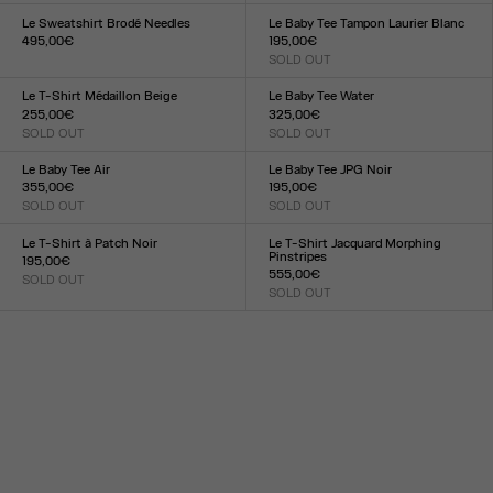
XXS
XS
S
M
L
XL
XXL
XXS
XS
S
M
L
XL
XXL
Le Sweatshirt Brodé Needles
Le Baby Tee Tampon Laurier Blanc
495,00€
195,00€
Taille :
SOLD OUT
Taille :
XXS
XS
S
M
L
XL
XXL
XXS
XS
S
M
L
XL
XXL
Le T-Shirt Médaillon Beige
Le Baby Tee Water
255,00€
325,00€
SOLD OUT
SOLD OUT
Taille :
Taille :
XXS
XS
S
M
L
XL
XXL
XXS
XS
S
M
L
XL
XXL
Le Baby Tee Air
Le Baby Tee JPG Noir
355,00€
195,00€
SOLD OUT
SOLD OUT
Taille :
Taille :
XXS
XS
S
M
L
XL
XXL
XXS
XS
S
M
L
XL
XXL
Le T-Shirt à Patch Noir
Le T-Shirt Jacquard Morphing
Pinstripes
195,00€
555,00€
SOLD OUT
Taille :
SOLD OUT
Taille :
XXS
XS
S
M
L
XL
XXL
XXS
XS
S
M
L
XL
XXL