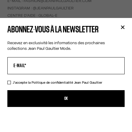
E-MAIL :
FASHION@JEANPAULGAULTIER.COM
INSTAGRAM :
@JEANPAULGAULTIER
CENTRE D'AIDE :
GLOBAL-E
ABONNEZ-VOUS À LA NEWSLETTER
AIDE
MON COMPTE
Recevez en exclusivité les informations des prochaines
collections Jean Paul Gaultier Mode.
FAQ
LIVRAISONS ET RETOURS
CONDITIONS GÉNÉRALES DE VENTES
CONDITIONS D'UTILISATION
POLITIQUE DE CONFIDENTIALITÉ
J'accepte la
Politique de confidentialité
Jean Paul Gaultier
FORMULAIRE DE RÉTRACTATION
GESTION DES COOKIES
OK
À PROPOS
COOKIES
ACCESSIBILITÉ