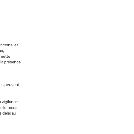
oncerne les
ns,
 mette
 la présence
les peuvent
a vigilance
 informera
 délai au