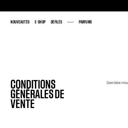
NOUVEAUTÉS
NOUVEAUTÉS
E-SHOP
E-SHOP
DÉFILÉS
DÉFILÉS
PARFUMS
PARFUMS
CONDITIONS
Dernière mise
GÉNÉRALES DE
VENTE