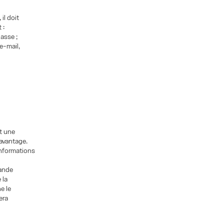
il doit
 :
passe ;
 e-mail,
it une
avantage.
informations
mande
 la
e le
era