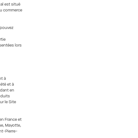
al est situé
 du commerce
s pouvez
rtie
sentées lors
nt à
été et à
idant en
oduits
r le Site
 en France et
ue, Mayotte,
nt-Pierre-