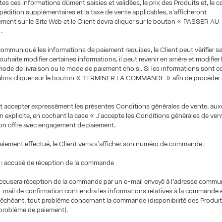
tes ces informations dûment saisies et validées, le prix des Produits et, le 
expédition supplémentaires et la taxe de vente applicables, s'afficheront
ent sur le Site Web et le Client devra cliquer sur le bouton « PASSER AU
.
communiqué les informations de paiement requises, le Client peut vérifier
souhaite modifier certaines informations, il peut revenir en arrière et modifier
e mode de livraison ou le mode de paiement choisi. Si les informations sont co
 alors cliquer sur le bouton « TERMINER LA COMMANDE » afin de procéder
it accepter expressément les présentes Conditions générales de vente, auxq
en explicite, en cochant la case « J'accepte les Conditions générales de ven
on offre avec engagement de paiement.
paiement effectué, le Client verra s’afficher son numéro de commande.
 accusé de réception de la commande
ccusera réception de la commande par un e-mail envoyé à l’adresse commun
e-mail de confirmation contiendra les informations relatives à la commande e
s échéant, tout problème concernant la commande (disponibilité des Produit
 problème de paiement).