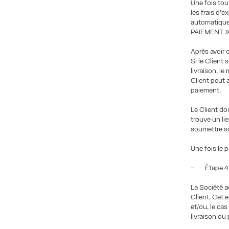
Une fois tou
les frais d’
automatiquem
PAIEMENT »
Après avoir 
Si le Client 
livraison, l
Client peut
paiement.
Le Client do
trouve un li
soumettre s
Une fois le 
- Étape 4 :
La Société a
Client. Cet 
et/ou, le ca
livraison ou