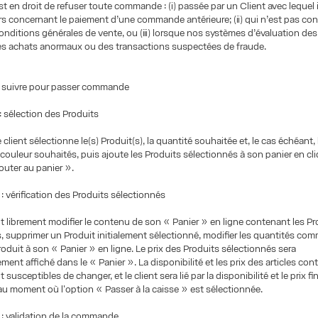
st en droit de refuser toute commande : (i) passée par un Client avec lequel i
urs concernant le paiement d’une commande antérieure; (ii) qui n’est pas c
nditions générales de vente, ou (iii) lorsque nos systèmes d’évaluation des
es achats anormaux ou des transactions suspectées de fraude.
à suivre pour passer commande
 sélection des Produits
le client sélectionne le(s) Produit(s), la quantité souhaitée et, le cas échéant, la
 couleur souhaités, puis ajoute les Produits sélectionnés à son panier en cli
uter au panier ».
vérification des Produits sélectionnés
ut librement modifier le contenu de son « Panier » en ligne contenant les Pr
, supprimer un Produit initialement sélectionné, modifier les quantités c
roduit à son « Panier » en ligne. Le prix des Produits sélectionnés sera
ent affiché dans le « Panier ». La disponibilité et les prix des articles co
t susceptibles de changer, et le client sera lié par la disponibilité et le prix fi
au moment où l'option « Passer à la caisse » est sélectionnée.
 validation de la commande