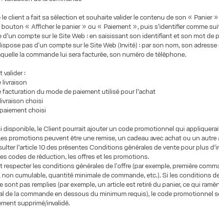
le client a fait sa sélection et souhaite valider le contenu de son « Panier », 
le bouton « Afficher le panier » ou « Paiement », puis s’identifier comme suit
se d’un compte sur le Site Web : en saisissant son identifiant et son mot de 
e dispose pas d'un compte sur le Site Web (Invité) : par son nom, son adresse
laquelle la commande lui sera facturée, son numéro de téléphone.
 valider :
e livraison
de facturation du mode de paiement utilisé pour l’achat
livraison choisi
 paiement choisi
si disponible, le Client pourrait ajouter un code promotionnel qui appliquera
es promotions peuvent être une remise, un cadeau avec achat ou un autre 
sulter l’article 10 des présentes Conditions générales de vente pour plus d’
es codes de réduction, les offres et les promotions.
it respecter les conditions générales de l'offre (par exemple, première com
non cumulable, quantité minimale de commande, etc.). Si les conditions de
 sont pas remplies (par exemple, un article est retiré du panier, ce qui ramèn
al de la commande en dessous du minimum requis), le code promotionnel s
ment supprimé/invalidé.