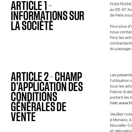
ARTICLE 1 –
PUIG FRANCE 
au 65-67 Av
INFORMATIONS SUR
de Paris so
LA SOCIÉTÉ
Pour plus d’
nous contact
Pour les ach
contractante
du passage 
ARTICLE 2 - CHAMP
Les présente
l’utilisation
D’APPLICATION DES
tous les ach
France (à de
CONDITIONS
portant les 
Web
www.fa
GÉNÉRALES DE
VENTE
Veuillez not
à Monaco, à 
Nouvelle-Cal
et-Miquelon