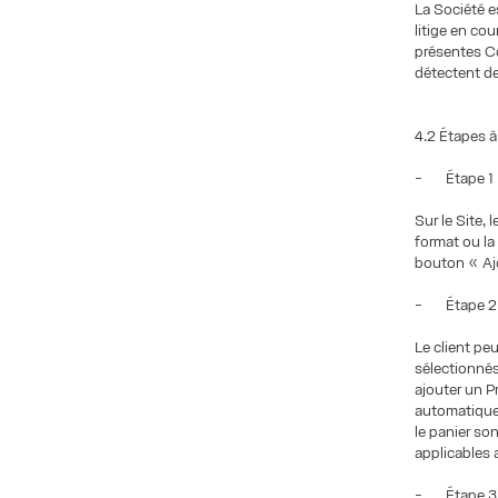
La Société e
litige en co
présentes Co
détectent d
4.2 Étapes 
- Étape 1 :
Sur le Site, 
format ou la
bouton « Ajo
- Étape 2 : 
Le client pe
sélectionnés
ajouter un P
automatiquem
le panier son
applicables 
- Étape 3 :