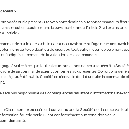
s généraux
s proposés sur le présent Site Web sont destinés aux consommateurs finau
livraison est enregistrée dans le pays mentionné à l'article 2, à l'exclusion 
 l'article 2.
ommande sur le Site Web, le Client doit avoir atteint l’âge de 18 ans, avoir l
t détenir une carte de débit ou de crédit ou tout autre moyen de paiement acc
l qu’indiqué au moment de la validation de la commande).
engage à veiller à ce que toutes les informations communiquées à la Société 
 cadre de sa commande soient conformes aux présentes Conditions généra
es et à jour. À défaut, la Société se réserve le droit d’annuler la commande e
nt.
e sera pas responsable des conséquences résultant d’informations inexact
t le Client sont expressément convenus que la Société peut conserver tout
information fournie par le Client conformément aux conditions de la
 confidentialité
.