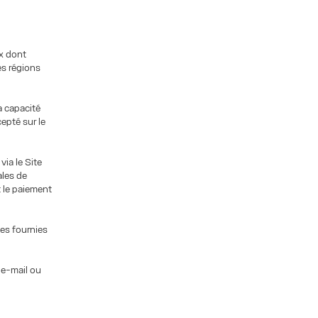
x dont
des régions
a capacité
epté sur le
via le Site
les de
t le paiement
es fournies
 e-mail ou