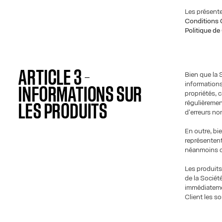
Les présente
Conditions G
Politique de
ARTICLE 3 –
Bien que la 
informations
INFORMATIONS SUR
propriétés, 
régulièremen
LES PRODUITS
d'erreurs no
En outre, bi
représentent
néanmoins c
Les produits
de la Sociét
immédiatemen
Client les s