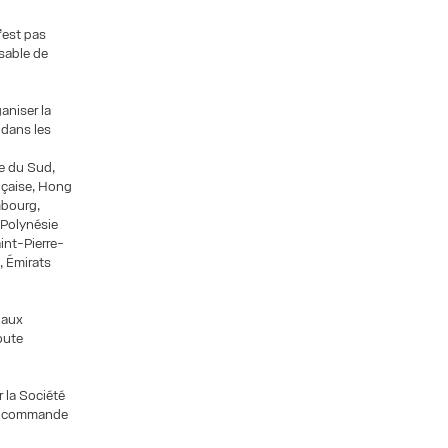
’est pas
nsable de
aniser la
 dans les
ée du Sud,
nçaise, Hong
embourg,
 Polynésie
int-Pierre-
, Émirats
 aux
oute
 la Société
ne commande