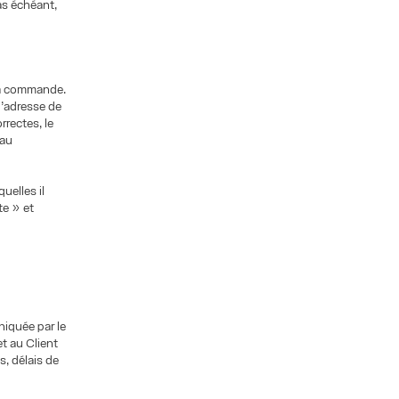
cas échéant,
 sa commande.
 l’adresse de
rrectes, le
 au
uelles il
te » et
iquée par le
t au Client
s, délais de