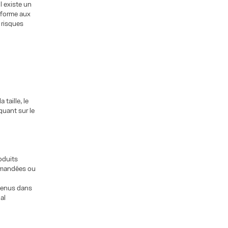
l existe un
onforme aux
 risques
 taille, le
quant sur le
oduits
ommandées ou
ntenus dans
nal