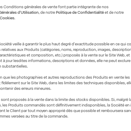
s Conditions générales de vente font partie intégrante de nos
énérales d'Utilisation
, de notre
Politique de Confidentialité
et de notre
 Cookies
.
Société veille à garantir le plus haut degré d'exactitude possible en ce qui c
 relatives aux Produits (catégories, noms, reproduction, images, descriptio
caractéristiques et composition, etc.) proposés à la vente sur le Site Web, et
t à jour lesdites informations, descriptions et données, elle ne peut exclure
n substantielles.
en que les photographies et autres reproductions des Produits en vente les
 fidèlement sur le Site Web, dans les limites des techniques disponibles, el
ontenir des erreurs mineures.
 sont proposés à la vente dans la limite des stocks disponibles. Si, malgré l
é, les Produits commandés sont définitivement indisponibles, la Société en
t le Client par tout moyen approprié dès que possible et remboursera sans
ommes versées au titre de la commande.