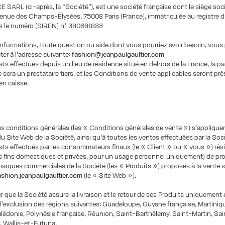
SARL (ci-après, la “Société”), est une société française dont le siège soci
enue des Champs-Élysées, 75008 Paris (France), immatriculée au registre
us le numéro (SIREN) n° 380681833
informations, toute question ou aide dont vous pourriez avoir besoin, vou
er à l’adresse suivante:
fashion@jeanpaulgaultier.com
ats effectués depuis un lieu de résidence situé en dehors de la France, la pa
 sera un prestataire tiers, et les Conditions de vente applicables seront pré
en caisse.
s conditions générales (les « Conditions générales de vente ») s’applique
 du Site Web de la Société, ainsi qu’à toutes les ventes effectuées par la Soci
ats effectués par les consommateurs finaux (le « Client » ou « vous ») rés
s fins domestiques et privées, pour un usage personnel uniquement) de pr
marques commerciales de la Société (les « Produits ») proposés à la vente su
shion.jeanpaulgaultier.com
(le « Site Web »).
er que la Société assure la livraison et le retour de ses Produits uniquement
l’exclusion des régions suivantes: Guadeloupe, Guyane française, Martiniq
édonie, Polynésie française, Réunion, Saint-Barthélemy, Saint-Martin, Sai
, Wallis-et-Futuna.