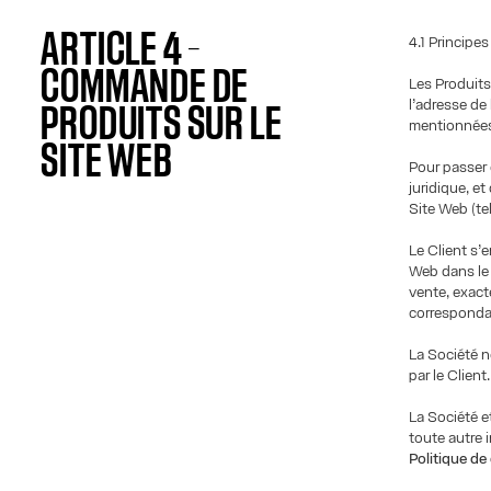
ARTICLE 4 –
4.1 Principe
COMMANDE DE
Les Produit
l’adresse de 
PRODUITS SUR LE
mentionnées à
SITE WEB
Pour passer c
juridique, e
Site Web (te
Le Client s’
Web dans le
vente, exact
corresponda
La Société n
par le Client.
La Société e
toute autre 
Politique de