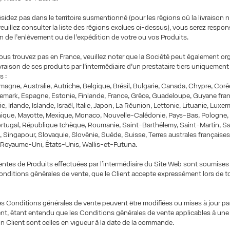
ésidez pas dans le territoire susmentionné (pour les régions où la livraison n
veuillez consulter la liste des régions exclues ci-dessus), vous serez respo
on de l’enlèvement ou de l’expédition de votre ou vos Produits.
ous trouvez pas en France, veuillez noter que la Société peut également org
ivraison de ses produits par l’intermédiaire d’un prestataire tiers uniquement
s :
emagne, Australie, Autriche, Belgique, Brésil, Bulgarie, Canada, Chypre, Cor
emark, Espagne, Estonie, Finlande, France, Grèce, Guadeloupe, Guyane fra
, Irlande, Islande, Israël, Italie, Japon, La Réunion, Lettonie, Lituanie, Lux
inique, Mayotte, Mexique, Monaco, Nouvelle-Calédonie, Pays-Bas, Pologne,
ortugal, République tchèque, Roumanie, Saint-Barthélemy, Saint-Martin, Sa
 Singapour, Slovaquie, Slovénie, Suède, Suisse, Terres australes françaises
 Royaume-Uni, États-Unis, Wallis-et-Futuna.
entes de Produits effectuées par l’intermédiaire du Site Web sont soumises
nditions générales de vente, que le Client accepte expressément lors de t
s Conditions générales de vente peuvent être modifiées ou mises à jour par
nt, étant entendu que les Conditions générales de vente applicables à u
n Client sont celles en vigueur à la date de la commande.