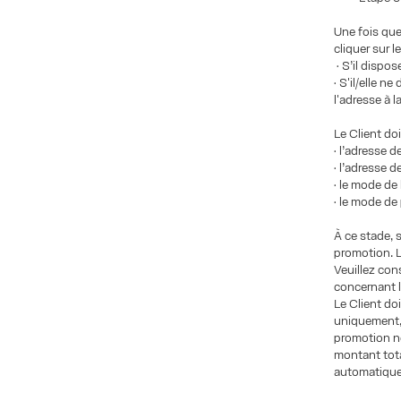
Une fois que 
cliquer sur 
• S’il dispo
• S'il/elle n
l'adresse à 
Le Client doit
• l’adresse d
• l’adresse 
• le mode de 
• le mode de
À ce stade, 
promotion. L
Veuillez con
concernant l
Le Client do
uniquement, 
promotion ne
montant tot
automatique