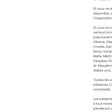
Si vous ne r
disponible, 
l’organisati
Si vous ne v
vente et la l
pays suivant
Albanie, All
Croatie, Dan
Kong, Hongrie
Malte, Mart
française, P
et-Miquelon,
arabes unis,
Toutes les v
présentes Co
commande.
Les présente
à tout mome
passée par u