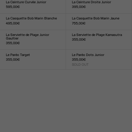
La Ceinture Curvée Junior
La Ceinture Droite Junior
595,00€
395,00€
Taille :
Taille :
S
M
L
S
M
L
La Casquette Bob Marin Blanche
La Casquette Bob Marin Jaune
495,00€
755,00€
Taille :
Taille :
TU
TU
La Serviette de Plage Junior
La Serviette de Plage Kamasutra
Gaultier
355,00€
355,00€
Taille :
Taille :
TU
TU
Le Paréo Target
Le Paréo Dots Junior
355,00€
355,00€
Taille :
SOLD OUT
Taille :
TU
TU