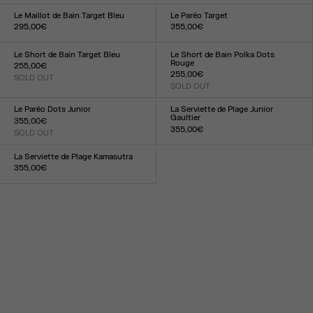
XXS
XS
S
M
L
XL
XXL
XXS
XS
S
M
L
XL
XXL
Le Maillot de Bain Target Bleu
Le Paréo Target
295,00€
355,00€
Taille :
Taille :
XXS
XS
S
M
L
XL
XXL
TU
Le Short de Bain Target Bleu
Le Short de Bain Polka Dots
Rouge
255,00€
255,00€
SOLD OUT
Taille :
SOLD OUT
Taille :
XXS
XS
S
M
L
XL
XXL
XXS
XS
S
M
L
XL
XXL
Le Paréo Dots Junior
La Serviette de Plage Junior
Gaultier
355,00€
355,00€
SOLD OUT
Taille :
Taille :
TU
TU
La Serviette de Plage Kamasutra
355,00€
Taille :
TU