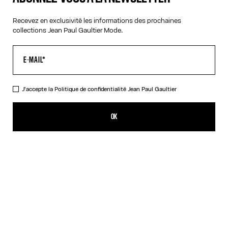
Recevez en exclusivité les informations des prochaines
AIDE
collections Jean Paul Gaultier Mode.
MON COMPTE
FAQ
LIVRAISONS ET RETOURS
CONDITIONS GÉNÉRALES DE VENTES
J'accepte la
Politique de confidentialité
Jean Paul Gaultier
CONDITIONS D'UTILISATION
POLITIQUE DE CONFIDENTIALITÉ
OK
FORMULAIRE DE RÉTRACTATION
GESTION DES COOKIES
À PROPOS
COOKIES
ACCESSIBILITÉ
NOS ENGAGEMENTS