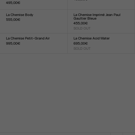
495,00€
Taille :
Taille :
XXS
XS
S
M
L
XL
XXL
34
36
38
40
42
44
La Chemise Body
La Chemise Imprimé Jean Paul
Gaultier Bleue
555,00€
455,00€
Taille :
SOLD OUT
XXS
XS
S
M
L
XL
XXL
Taille :
XXS
XS
S
M
L
XL
XXL
La Chemise Petit-Grand Air
La Chemise Acid Water
995,00€
695,00€
Taille :
SOLD OUT
Taille :
XXS
XS
S
M
L
XL
XXL
34
36
38
40
42
44