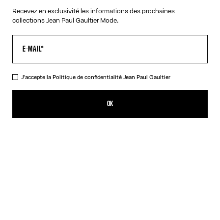
Recevez en exclusivité les informations des prochaines
collections Jean Paul Gaultier Mode.
VIRTUAL TRY-ON
J'accepte la
Politique de confidentialité
Jean Paul Gaultier
Les Lunettes de soleil 56-6106 Rose Gold
495,00€
OK
CRÉER UNE ALERTE
Argent
Or
Rose
DESCRIPTION
Collection Eyewear
Lunettes de soleil à montures rondes rose dorées munies de
branches métalliques à détail ressort.
DÉTAILS DU PRODUIT