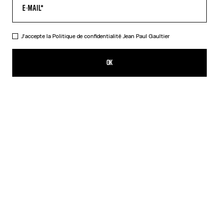
J'accepte la
Politique de confidentialité
Jean Paul Gaultier
Le Top Floqué Jean Paul Gaultier
325,00€
OK
AJOUTER AU PANIER
Noir
DESCRIPTION
Top à manches longues en tulle noir avec détail logo Jean Paul
Gaultier floqué en velours.
DÉTAILS DU PRODUIT
GUIDE DES TAILLES
EXPÉDITION ET RETOUR