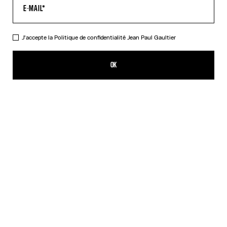
J'accepte la
Politique de confidentialité
Jean Paul Gaultier
Le T-Shirt Tattoo Rouge
325,00€
OK
CRÉER UNE ALERTE
Rouge
DESCRIPTION
T-shirt en jersey rouge avec détail logo Jean Paul Gaultier surpiqué,
imprimé « Tattoo » au dos et bords contrastés.
DÉTAILS DU PRODUIT
GUIDE DES TAILLES
EXPÉDITION ET RETOUR