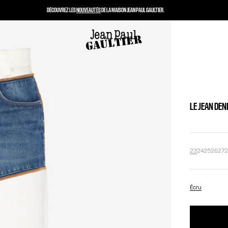
DÉCOUVREZ LES
NOUVEAUTÉS
DE LA MAISON JEAN PAUL GAULTIER.
LE JEAN DEN
23
24
25
26
27
Écru