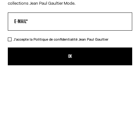
collections Jean Paul Gaultier Mode.
J'accepte la
Politique de confidentialité
Jean Paul Gaultier
Le Débardeur "Le Classique"
325,00€
OK
AJOUTER AU PANIER
Blanc
DESCRIPTION
Débardeur en coton côtelé rose imprimé « Le Classique » avec
boucles salopette gravées Jean Paul Gaultier.
DÉTAILS DU PRODUIT
GUIDE DES TAILLES
EXPÉDITION ET RETOUR