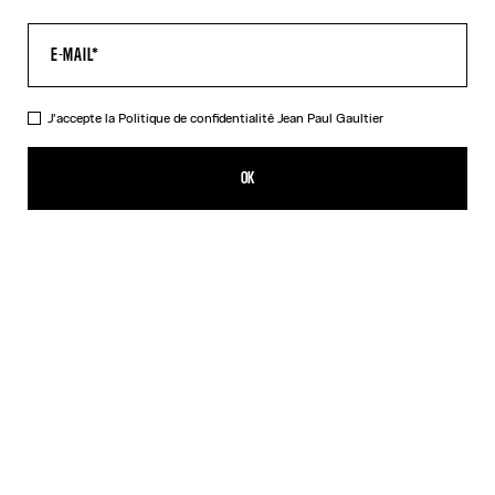
J'accepte la
Politique de confidentialité
Jean Paul Gaultier
La Robe Longue Acid Water
655,00€
OK
AJOUTER AU PANIER
Indigo
Vert
DESCRIPTION
Robe longue en tulle vert imprimé « Acid Water ».
DÉTAILS DU PRODUIT
GUIDE DES TAILLES
EXPÉDITION ET RETOUR