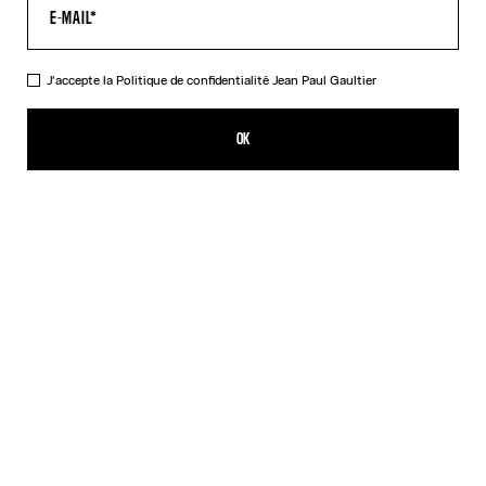
J'accepte la
Politique de confidentialité
Jean Paul Gaultier
La Combinaison Squeletor Noire
595,00€
OK
AJOUTER AU PANIER
Noir
DESCRIPTION
Combinaison à manches longues en tulle noir imprimé «
Squeletor ».
DÉTAILS DU PRODUIT
GUIDE DES TAILLES
EXPÉDITION ET RETOUR