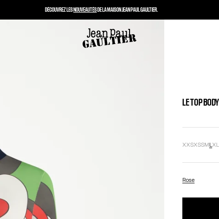
DÉCOUVREZ LES
NOUVEAUTÉS
DE LA MAISON JEAN PAUL GAULTIER.
LE TOP BOD
XXS
XS
S
M
L
X
Rose