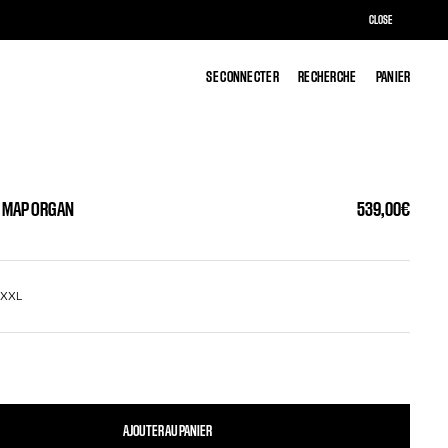
CLOSE
SE CONNECTER
SE CONNECTER
RECHERCHE
RECHERCHE
PANIER
PANIER
Y MAP ORGAN
539,00€
L
XXL
AJOUTER AU PANIER