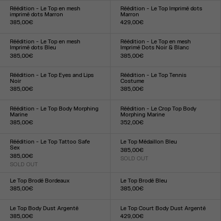
XXS
XS
S
M
L
XL
XXL
Réédition - Le Top en mesh
Réédition - Le Top Imprimé dots
imprimé dots Marron
Marron
385,00€
429,00€
Taille :
Taille :
XXS
XS
S
M
L
XL
XXL
XXS
XS
S
M
L
XL
XXL
Réédition - Le Top en mesh
Réédition - Le Top en mesh
Imprimé dots Bleu
Imprimé Dots Noir & Blanc
385,00€
385,00€
Taille :
Taille :
XXS
XS
S
M
L
XL
XXL
XXS
XS
S
M
L
XL
XXL
Réédition - Le Top Eyes and Lips
Réédition - Le Top Tennis
Noir
Costume
385,00€
385,00€
Taille :
Taille :
XXS
XS
S
M
L
XL
XXL
XS
S
M
L
XL
Réédition - Le Top Body Morphing
Réédition - Le Crop Top Body
Marine
Morphing Marine
385,00€
352,00€
Taille :
Taille :
XXS
XS
S
M
L
XL
XXL
XXS
XS
S
M
L
XL
XXL
Réédition - Le Top Tattoo Safe
Le Top Médaillon Bleu
Sex
385,00€
385,00€
SOLD OUT
Taille :
SOLD OUT
Taille :
XXS
XS
S
M
L
XL
XXL
XXS
XS
S
M
L
XL
XXL
Le Top Brodé Bordeaux
Le Top Brodé Bleu
385,00€
385,00€
Taille :
Taille :
XXS
XS
S
M
L
XL
XXL
XXS
XS
S
M
L
XL
XXL
Le Top Body Dust Argenté
Le Top Court Body Dust Argenté
385,00€
429,00€