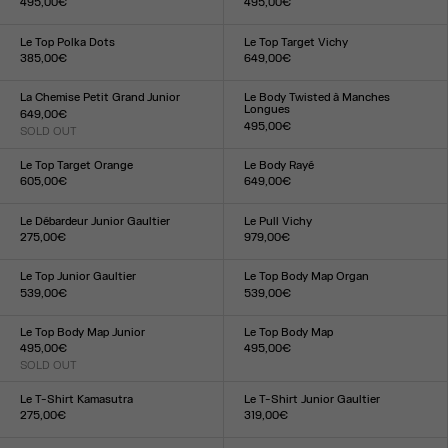
495,00€
495,00€
Taille :
Taille :
XXS
XS
S
M
L
XL
XXL
XXS
XS
S
M
L
XL
XXL
Le Top Polka Dots
Le Top Target Vichy
385,00€
649,00€
Taille :
Taille :
XXS
XS
S
M
L
XL
XXL
XXS
XS
S
M
L
XL
XXL
La Chemise Petit Grand Junior
Le Body Twisted à Manches
Longues
649,00€
495,00€
SOLD OUT
Taille :
Taille :
XXS
XS
S
M
L
XL
XXL
XXS
XS
S
M
L
XL
XXL
Le Top Target Orange
Le Body Rayé
605,00€
649,00€
Taille :
Taille :
XXS
XS
S
M
L
XL
XXL
XXS
XS
S
M
L
XL
XXL
Le Débardeur Junior Gaultier
Le Pull Vichy
275,00€
979,00€
Taille :
Taille :
XXS
XS
S
M
L
XL
XXL
XXS
XS
S
M
L
XL
XXL
Le Top Junior Gaultier
Le Top Body Map Organ
539,00€
539,00€
Taille :
Taille :
XXS
XS
S
M
L
XL
XXL
XXS
XS
S
M
L
XL
XXL
Le Top Body Map Junior
Le Top Body Map
495,00€
495,00€
SOLD OUT
Taille :
Taille :
XXS
XS
S
M
L
XL
XXL
XXS
XS
S
M
L
XL
XXL
Le T-Shirt Kamasutra
Le T-Shirt Junior Gaultier
275,00€
319,00€
Taille :
Taille :
XXS
XS
S
M
L
XL
XXL
XXS
XS
S
M
L
XL
XXL