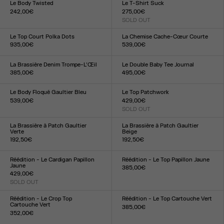
Le Body Twisted
Le T-Shirt Suck
242,00€
275,00€
Taille :
SOLD OUT
Taille :
XXS
XS
S
M
L
XL
XXL
XXS
XS
S
M
L
XL
XXL
Le Top Court Polka Dots
La Chemise Cache-Cœur Courte
935,00€
539,00€
Taille :
Taille :
34
36
38
40
42
44
34
36
38
40
42
44
La Brassière Denim Trompe-L’Œil
Le Double Baby Tee Journal
385,00€
495,00€
Taille :
Taille :
XS
S
M
L
XXS
XS
S
M
L
XL
XXL
Le Body Floqué Gaultier Bleu
Le Top Patchwork
539,00€
429,00€
Taille :
SOLD OUT
Taille :
XXS
XS
S
M
L
XL
XXL
XXS
XS
S
M
L
XL
XXL
La Brassière à Patch Gaultier
La Brassière à Patch Gaultier
Verte
Beige
192,50€
192,50€
Taille :
Taille :
XXS
XS
S
M
L
XL
XXL
XXS
XS
S
M
L
XL
XXL
Réédition - Le Cardigan Papillon
Réédition - Le Top Papillon Jaune
Jaune
385,00€
429,00€
Taille :
SOLD OUT
XXS
XS
S
M
L
XL
XXL
Taille :
XXS
XS
S
M
L
XL
XXL
Réédition - Le Crop Top
Réédition - Le Top Cartouche Vert
Cartouche Vert
385,00€
352,00€
Taille :
Taille :
XXS
XS
S
M
L
XL
XXL