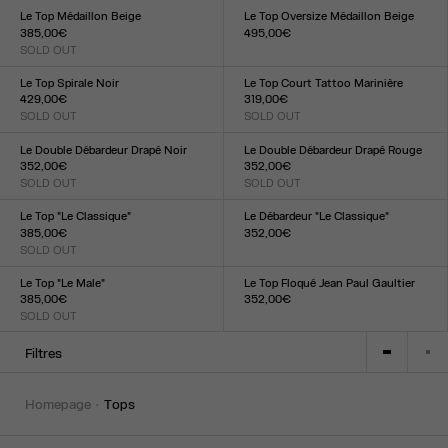
XXS
XS
S
M
L
XL
XXL
Le Top Médaillon Beige
Le Top Oversize Médaillon Beige
385,00€
495,00€
SOLD OUT
Taille :
Taille :
XXS
XS
S
M
L
XL
XXL
XXS
XS
S
M
L
XL
XXL
Le Top Spirale Noir
Le Top Court Tattoo Marinière
429,00€
319,00€
SOLD OUT
SOLD OUT
Taille :
Taille :
XXS
XS
S
M
L
XL
XXL
XXS
XS
S
M
L
XL
XXL
Le Double Débardeur Drapé Noir
Le Double Débardeur Drapé Rouge
352,00€
352,00€
SOLD OUT
SOLD OUT
Taille :
Taille :
XXS
XS
S
M
L
XL
XXL
XXS
XS
S
M
L
XL
XXL
Le Top "Le Classique"
Le Débardeur "Le Classique"
385,00€
352,00€
SOLD OUT
Taille :
Taille :
XXS
XS
S
M
L
XL
XXL
XXS
XS
S
M
L
XL
XXL
Le Top "Le Male"
Le Top Floqué Jean Paul Gaultier
385,00€
352,00€
SOLD OUT
Taille :
Taille :
XXS
XS
S
M
L
XL
XXL
XXS
XS
S
M
L
XL
XXL
Filtres
homepage
tops