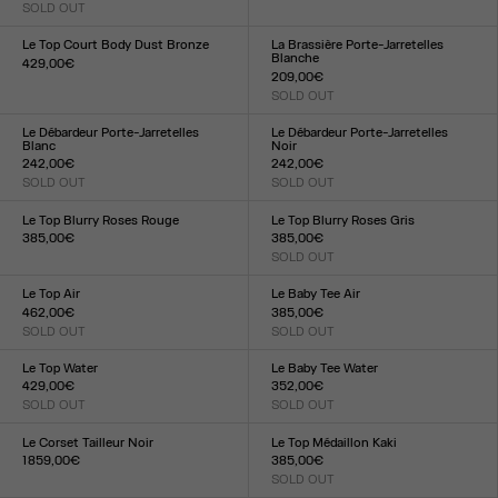
SOLD OUT
Taille :
Taille :
XXS
XS
S
M
L
XL
XXL
XXS
XS
S
M
L
XL
XXL
Le Top Court Body Dust Bronze
La Brassière Porte-Jarretelles
Blanche
429,00€
209,00€
Taille :
SOLD OUT
XXS
XS
S
M
L
XL
XXL
Taille :
XXS
XS
S
M
L
XL
XXL
Le Débardeur Porte-Jarretelles
Le Débardeur Porte-Jarretelles
Blanc
Noir
242,00€
242,00€
SOLD OUT
SOLD OUT
Taille :
Taille :
XXS
XS
S
M
L
XL
XXL
XXS
XS
S
M
L
XL
XXL
Le Top Blurry Roses Rouge
Le Top Blurry Roses Gris
385,00€
385,00€
Taille :
SOLD OUT
Taille :
XXS
XS
S
M
L
XL
XXL
XXS
XS
S
M
L
XL
XXL
Le Top Air
Le Baby Tee Air
462,00€
385,00€
SOLD OUT
SOLD OUT
Taille :
Taille :
XXS
XS
S
M
L
XL
XXL
XXS
XS
S
M
L
XL
XXL
Le Top Water
Le Baby Tee Water
429,00€
352,00€
SOLD OUT
SOLD OUT
Taille :
Taille :
XXS
XS
S
M
L
XL
XXL
XXS
XS
S
M
L
XL
XXL
Le Corset Tailleur Noir
Le Top Médaillon Kaki
1 859,00€
385,00€
Taille :
SOLD OUT
Taille :
XXS
XS
S
M
L
XL
XXL