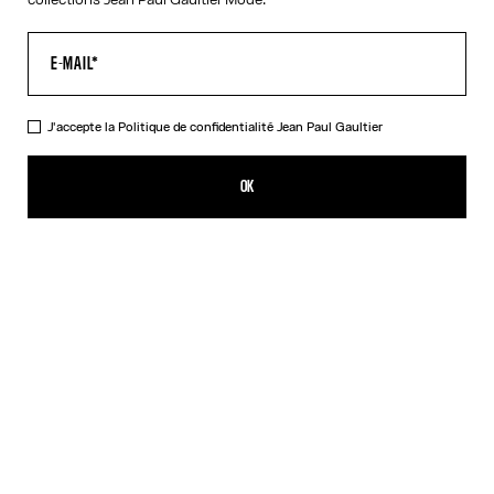
J'accepte la
Politique de confidentialité
Jean Paul Gaultier
Le Top Body Map Junior
495,00€
OK
CRÉER UNE ALERTE
Rose
DESCRIPTION
Top à manches longues multicolore imprimé « Body Map » avec
détail logo « Junior ».
DÉTAILS DU PRODUIT
GUIDE DES TAILLES
EXPÉDITION ET RETOUR