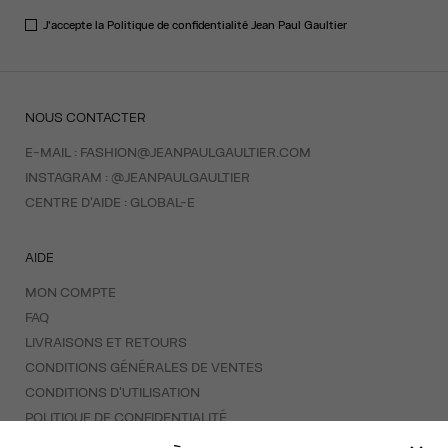
J'accepte la
Politique de confidentialité
Jean Paul Gaultier
NOUS CONTACTER
E-MAIL :
FASHION@JEANPAULGAULTIER.COM
INSTAGRAM :
@JEANPAULGAULTIER
CENTRE D'AIDE :
GLOBAL-E
AIDE
MON COMPTE
FAQ
LIVRAISONS ET RETOURS
CONDITIONS GÉNÉRALES DE VENTES
CONDITIONS D'UTILISATION
POLITIQUE DE CONFIDENTIALITÉ
FORMULAIRE DE RÉTRACTATION