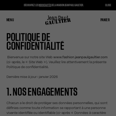
DÉCOUVREZ LES
NOUVEAUTÉS
DE LA MAISON JEAN PAUL GAULTIER.
CLOSE
MENU
FERMER
PANIER
PANIER
POLITIQUE DE
CONFIDENTIALITÉ
Bienvenue sur notre site Web
www.fashion.jeanpaulgaultier.com
(ci-après, le « Site Web »). Veuillez lire attentivement la présente
Politique de confidentialité.
Dernière mise à jour : janvier 2026
1. NOS ENGAGEMENTS
Chacun a le droit de protéger ses données personnelles, qui sont
définies comme toute information se rapportant à une personne
vivante identifiée ou identifiable (ci-après « Données à caractère