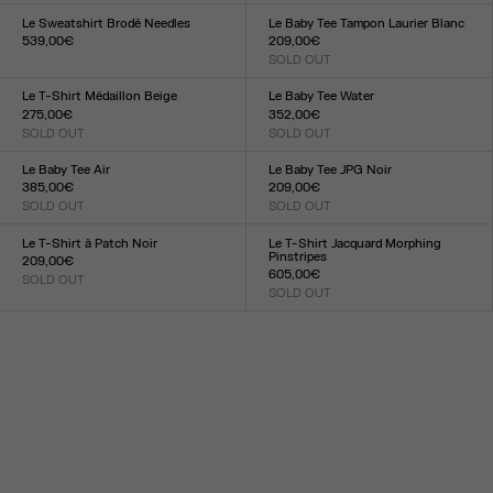
XXS
XS
S
M
L
XL
XXL
XXS
XS
S
M
L
XL
XXL
Le Sweatshirt Brodé Needles
Le Baby Tee Tampon Laurier Blanc
539,00€
209,00€
Taille :
SOLD OUT
Taille :
XXS
XS
S
M
L
XL
XXL
XXS
XS
S
M
L
XL
XXL
Le T-Shirt Médaillon Beige
Le Baby Tee Water
275,00€
352,00€
SOLD OUT
SOLD OUT
Taille :
Taille :
XXS
XS
S
M
L
XL
XXL
XXS
XS
S
M
L
XL
XXL
Le Baby Tee Air
Le Baby Tee JPG Noir
385,00€
209,00€
SOLD OUT
SOLD OUT
Taille :
Taille :
XXS
XS
S
M
L
XL
XXL
XXS
XS
S
M
L
XL
XXL
Le T-Shirt à Patch Noir
Le T-Shirt Jacquard Morphing
Pinstripes
209,00€
605,00€
SOLD OUT
Taille :
SOLD OUT
Taille :
XXS
XS
S
M
L
XL
XXL
XXS
XS
S
M
L
XL
XXL