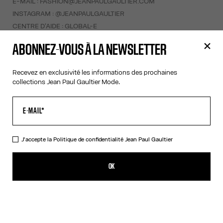
E-MAIL :
FASHION@JEANPAULGAULTIER.COM
INSTAGRAM :
@JEANPAULGAULTIER
CENTRE D'AIDE :
GLOBAL-E
ABONNEZ-VOUS À LA NEWSLETTER
AIDE
MON COMPTE
Recevez en exclusivité les informations des prochaines
collections Jean Paul Gaultier Mode.
FAQ
LIVRAISONS ET RETOURS
CONDITIONS GÉNÉRALES DE VENTES
CONDITIONS D'UTILISATION
POLITIQUE DE CONFIDENTIALITÉ
J'accepte la
Politique de confidentialité
Jean Paul Gaultier
FORMULAIRE DE RÉTRACTATION
GESTION DES COOKIES
OK
À PROPOS
COOKIES
ACCESSIBILITÉ