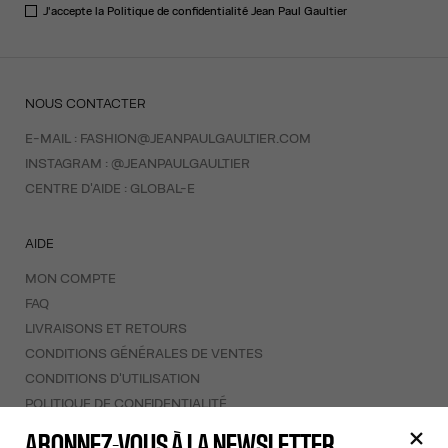
J'accepte la
Politique de confidentialité
Jean Paul Gaultier
NOUS CONTACTER
E-MAIL :
FASHION@JEANPAULGAULTIER.COM
INSTAGRAM :
@JEANPAULGAULTIER
CENTRE D'AIDE :
GLOBAL-E
AIDE
MON COMPTE
FAQ
LIVRAISONS ET RETOURS
CONDITIONS GÉNÉRALES DE VENTES
CONDITIONS D'UTILISATION
POLITIQUE DE CONFIDENTIALITÉ
FORMULAIRE DE RÉTRACTATION
ABONNEZ-VOUS À LA NEWSLETTER