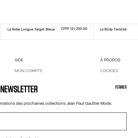
CFPF 121,700.00
La Robe Longue Target Bleue
Le Body Twisted
Taille :
Taille :
XXS
XS
S
M
L
XL
XXL
XXS
XS
S
M
L
XL
XXL
AIDE
À PROPOS
MON COMPTE
COOKIES
M
FAQ
ACCESSIBILITÉ
R
LIVRAISONS ET RETOURS
NOS ENGAGEMEN
A NEWSLETTER
FERMER
CONDITIONS GÉNÉRALES DE VENTES
CONDITIONS D'UTILISATION
ormations des prochaines collections Jean Paul Gaultier Mode.
POLITIQUE DE CONFIDENTIALITÉ
FORMULAIRE DE RÉTRACTATION
GESTION DES COOKIES