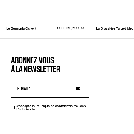
CFPF 158,500.00
Le Bermuda Ouvert
La Brassière Target bleu
Taille :
Taille :
34
36
38
40
42
44
XXS
XS
S
M
L
XL
XXL
ABONNEZ-VOUS
À LA NEWSLETTER
OK
J'accepte la
Politique de confidentialité
Jean
Paul Gaultier