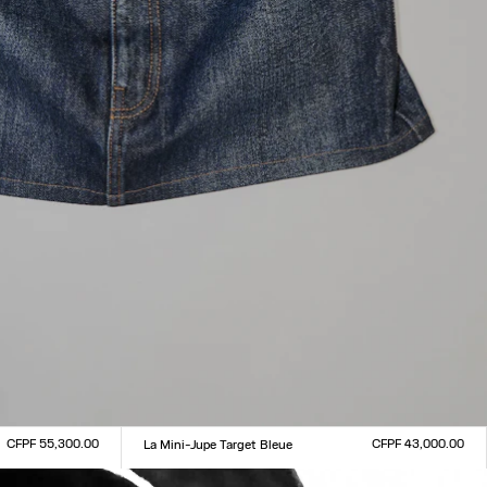
CFPF 55,300.00
CFPF 43,000.00
La Mini-Jupe Target Bleue
Taille :
XXS
XS
S
M
L
XL
XXL