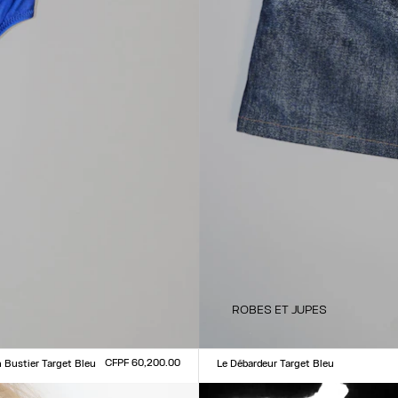
ROBES ET JUPES
CFPF 60,200.00
n Bustier Target Bleu
Le Débardeur Target Bleu
Taille :
L
XXS
XS
S
M
L
XL
XXL