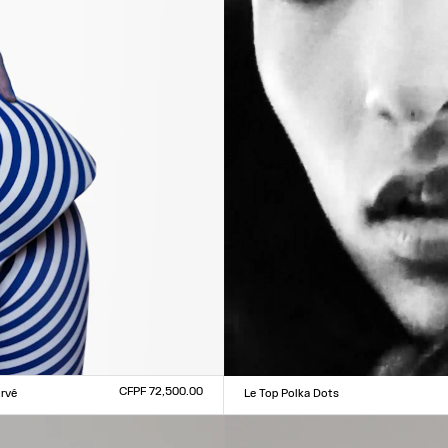
CFPF 72,500.00
urvé
Le Top Polka Dots
Taille :
0
31
32
33
XXS
XS
S
M
L
XL
XXL