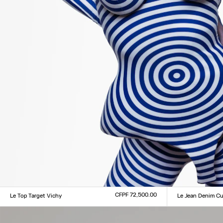
CFPF 72,500.00
Le Top Target Vichy
Le Jean Denim C
Taille :
Taille :
XXS
XS
S
M
L
XL
XXL
24
25
26
27
28
29
3