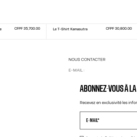
CFPF 35,700.00
CFPF 30,800.00
e
Le T-Shirt Kamasutra
Taille :
XXS
XS
S
M
L
XL
XXL
NOUS CONTACTER
E-MAIL :
FASHION@JEANPAULGAULTIER.CO
INSTAGRAM :
@JEANPAULGAULTIE
ABONNEZ-VOUS À L
CENTRE D'AIDE :
GLOBAL-E
Recevez en exclusivité les inf