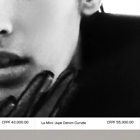
CFPF 43,000.00
CFPF 55,300.00
La Mini-Jupe Denim Curvée
Taille :
23
24
25
26
27
28
29
30
31
32
33