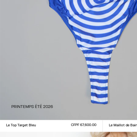
PRINTEMPS ÉTÉ 2026
CFPF 67,600.00
Le Top Target Bleu
Le Maillot de Bai
Taille :
Taille :
XXS
XS
S
M
L
XL
XXL
XXS
XS
S
M
L
XL
XX