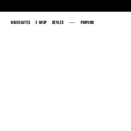
NOUVEAUTÉS
NOUVEAUTÉS
E-SHOP
E-SHOP
DÉFILÉS
DÉFILÉS
PARFUMS
PARFUMS