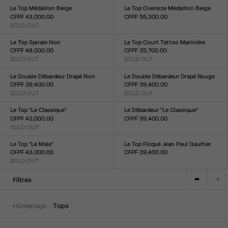
XXS
XS
S
M
L
XL
XXL
Le Top Médaillon Beige
Le Top Oversize Médaillon Beige
CFPF 43,000.00
CFPF 55,300.00
SOLD OUT
Taille :
Taille :
XXS
XS
S
M
L
XL
XXL
XXS
XS
S
M
L
XL
XXL
Le Top Spirale Noir
Le Top Court Tattoo Marinière
CFPF 48,000.00
CFPF 35,700.00
SOLD OUT
SOLD OUT
Taille :
Taille :
XXS
XS
S
M
L
XL
XXL
XXS
XS
S
M
L
XL
XXL
Le Double Débardeur Drapé Noir
Le Double Débardeur Drapé Rouge
CFPF 39,400.00
CFPF 39,400.00
SOLD OUT
SOLD OUT
Taille :
Taille :
XXS
XS
S
M
L
XL
XXL
XXS
XS
S
M
L
XL
XXL
Le Top "Le Classique"
Le Débardeur "Le Classique"
CFPF 43,000.00
CFPF 39,400.00
SOLD OUT
Taille :
Taille :
XXS
XS
S
M
L
XL
XXL
XXS
XS
S
M
L
XL
XXL
Le Top "Le Male"
Le Top Floqué Jean Paul Gaultier
CFPF 43,000.00
CFPF 39,400.00
SOLD OUT
Taille :
Taille :
XXS
XS
S
M
L
XL
XXL
XXS
XS
S
M
L
XL
XXL
Filtres
homepage
tops