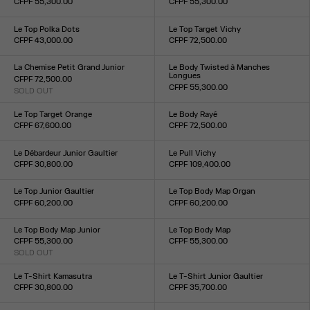
CFPF 55,300.00
CFPF 55,300.00
Taille :
Taille :
XXS
XS
S
M
L
XL
XXL
XXS
XS
S
M
L
XL
XXL
Le Top Polka Dots
Le Top Target Vichy
CFPF 43,000.00
CFPF 72,500.00
Taille :
Taille :
XXS
XS
S
M
L
XL
XXL
XXS
XS
S
M
L
XL
XXL
La Chemise Petit Grand Junior
Le Body Twisted à Manches
Longues
CFPF 72,500.00
CFPF 55,300.00
SOLD OUT
Taille :
Taille :
XXS
XS
S
M
L
XL
XXL
XXS
XS
S
M
L
XL
XXL
Le Top Target Orange
Le Body Rayé
CFPF 67,600.00
CFPF 72,500.00
Taille :
Taille :
XXS
XS
S
M
L
XL
XXL
XXS
XS
S
M
L
XL
XXL
Le Débardeur Junior Gaultier
Le Pull Vichy
CFPF 30,800.00
CFPF 109,400.00
Taille :
Taille :
XXS
XS
S
M
L
XL
XXL
XXS
XS
S
M
L
XL
XXL
Le Top Junior Gaultier
Le Top Body Map Organ
CFPF 60,200.00
CFPF 60,200.00
Taille :
Taille :
XXS
XS
S
M
L
XL
XXL
XXS
XS
S
M
L
XL
XXL
Le Top Body Map Junior
Le Top Body Map
CFPF 55,300.00
CFPF 55,300.00
SOLD OUT
Taille :
Taille :
XXS
XS
S
M
L
XL
XXL
XXS
XS
S
M
L
XL
XXL
Le T-Shirt Kamasutra
Le T-Shirt Junior Gaultier
CFPF 30,800.00
CFPF 35,700.00
Taille :
Taille :
XXS
XS
S
M
L
XL
XXL
XXS
XS
S
M
L
XL
XXL