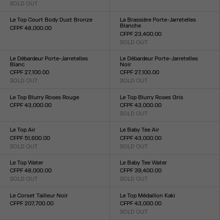
SOLD OUT
Taille :
Taille :
XXS
XS
S
M
L
XL
XXL
XXS
XS
S
M
L
XL
XXL
Le Top Court Body Dust Bronze
La Brassière Porte-Jarretelles
Blanche
CFPF 48,000.00
CFPF 23,400.00
Taille :
SOLD OUT
XXS
XS
S
M
L
XL
XXL
Taille :
XXS
XS
S
M
L
XL
XXL
Le Débardeur Porte-Jarretelles
Le Débardeur Porte-Jarretelles
Blanc
Noir
CFPF 27,100.00
CFPF 27,100.00
SOLD OUT
SOLD OUT
Taille :
Taille :
XXS
XS
S
M
L
XL
XXL
XXS
XS
S
M
L
XL
XXL
Le Top Blurry Roses Rouge
Le Top Blurry Roses Gris
CFPF 43,000.00
CFPF 43,000.00
Taille :
SOLD OUT
Taille :
XXS
XS
S
M
L
XL
XXL
XXS
XS
S
M
L
XL
XXL
Le Top Air
Le Baby Tee Air
CFPF 51,600.00
CFPF 43,000.00
SOLD OUT
SOLD OUT
Taille :
Taille :
XXS
XS
S
M
L
XL
XXL
XXS
XS
S
M
L
XL
XXL
Le Top Water
Le Baby Tee Water
CFPF 48,000.00
CFPF 39,400.00
SOLD OUT
SOLD OUT
Taille :
Taille :
XXS
XS
S
M
L
XL
XXL
XXS
XS
S
M
L
XL
XXL
Le Corset Tailleur Noir
Le Top Médaillon Kaki
CFPF 207,700.00
CFPF 43,000.00
Taille :
SOLD OUT
Taille :
XXS
XS
S
M
L
XL
XXL