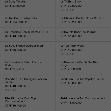
Le Body Twisted
Le T-Shirt Suck
CFPF 27,100.00
CFPF 30,800.00
Taille :
SOLD OUT
Taille :
XXS
XS
S
M
L
XL
XXL
XXS
XS
S
M
L
XL
XXL
Le Top Court Polka Dots
La Chemise Cache-Cœur Courte
CFPF 104,500.00
CFPF 60,200.00
Taille :
Taille :
34
36
38
40
42
44
34
36
38
40
42
44
La Brassière Denim Trompe-L’Œil
Le Double Baby Tee Journal
CFPF 43,000.00
CFPF 55,300.00
Taille :
Taille :
XS
S
M
L
XXS
XS
S
M
L
XL
XXL
Le Body Floqué Gaultier Bleu
Le Top Patchwork
CFPF 60,200.00
CFPF 48,000.00
Taille :
SOLD OUT
Taille :
XXS
XS
S
M
L
XL
XXL
XXS
XS
S
M
L
XL
XXL
La Brassière à Patch Gaultier
La Brassière à Patch Gaultier
Verte
Beige
CFPF 21,500.00
CFPF 21,500.00
Taille :
Taille :
XXS
XS
S
M
L
XL
XXL
XXS
XS
S
M
L
XL
XXL
Réédition - Le Cardigan Papillon
Réédition - Le Top Papillon Jaune
Jaune
CFPF 43,000.00
CFPF 48,000.00
Taille :
SOLD OUT
XXS
XS
S
M
L
XL
XXL
Taille :
XXS
XS
S
M
L
XL
XXL
Réédition - Le Crop Top
Réédition - Le Top Cartouche Vert
Cartouche Vert
CFPF 43,000.00
CFPF 39,400.00
Taille :
Taille :
XXS
XS
S
M
L
XL
XXL