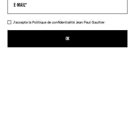
J'accepte la
Politique de confidentialité
Jean Paul Gaultier
Le Double Débardeur Drapé Noir
352,00€
OK
CRÉER UNE ALERTE
Noir
Rouge
DESCRIPTION
Débardeur drapé en jersey noir et écru avec boucle salopette
gravée Jean Paul Gaultier.
DÉTAILS DU PRODUIT
GUIDE DES TAILLES
EXPÉDITION ET RETOUR