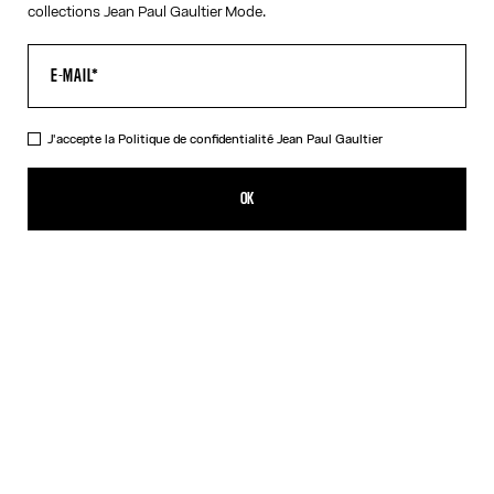
collections Jean Paul Gaultier Mode.
J'accepte la
Politique de confidentialité
Jean Paul Gaultier
Le Débardeur Junior Gaultier
275,00€
OK
AJOUTER AU PANIER
Rouge
DESCRIPTION
Débardeur en jersey rouge avec détail logo imprimé « Junior
Gaultier » sur la poitrine.
DÉTAILS DU PRODUIT
GUIDE DES TAILLES
EXPÉDITION ET RETOUR