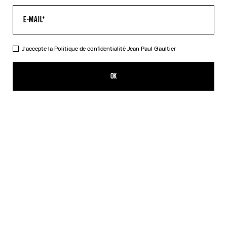
J'accepte la
Politique de confidentialité
Jean Paul Gaultier
Le Blouson Bomber
1 639,00€
OK
AJOUTER AU PANIER
Beige
DESCRIPTION
Blouson bomber en coton beige à bords côtelés bleu marine.
DÉTAILS DU PRODUIT
GUIDE DES TAILLES
EXPÉDITION ET RETOUR