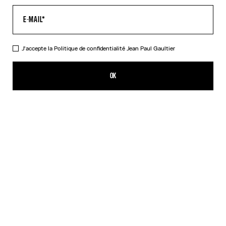
J'accepte la
Politique de confidentialité
Jean Paul Gaultier
Le Baby Tee Air
385,00€
OK
CRÉER UNE ALERTE
Denim / Rouge
DESCRIPTION
Top court en tulle bleu imprimé « Air ».
DÉTAILS DU PRODUIT
GUIDE DES TAILLES
EXPÉDITION ET RETOUR