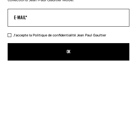
J'accepte la
Politique de confidentialité
Jean Paul Gaultier
La Robe Piercing Noire
319,00€
OK
CRÉER UNE ALERTE
Blanc
Noir
DESCRIPTION
Robe longue en coton côtelé noir avec détail boucle piercing
gravée Jean Paul Gaultier.
DÉTAILS DU PRODUIT
GUIDE DES TAILLES
EXPÉDITION ET RETOUR