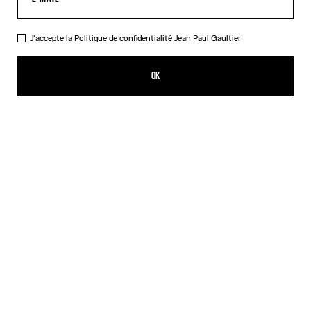
J'accepte la
Politique de confidentialité
Jean Paul Gaultier
La Robe Longue "Le Classique"
605,00€
OK
AJOUTER AU PANIER
Rose
DESCRIPTION
Robe longue en tulle rose imprimé « Le Classique ».
DÉTAILS DU PRODUIT
GUIDE DES TAILLES
EXPÉDITION ET RETOUR
Retours gratuits