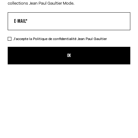
collections Jean Paul Gaultier Mode.
J'accepte la
Politique de confidentialité
Jean Paul Gaultier
La Robe Longue à Bretelles "Le Male"
539,00€
OK
AJOUTER AU PANIER
Noir
DESCRIPTION
Robe longue en coton côtelé bleu imprimé « Le Male » avec
boucles salopette gravées Jean Paul Gaultier.
DÉTAILS DU PRODUIT
GUIDE DES TAILLES
EXPÉDITION ET RETOUR