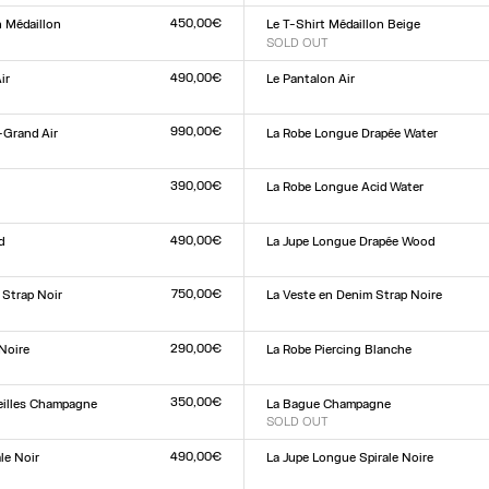
L
XXS
XS
S
M
L
XL
XXL
450,00€
 Médaillon
Le T-Shirt Médaillon Beige
SOLD OUT
Taille :
L
XXS
XS
S
M
L
XL
XXL
490,00€
ir
Le Pantalon Air
Taille :
XXS
XS
S
M
L
XL
XXL
L
990,00€
-Grand Air
La Robe Longue Drapée Water
Taille :
L
XXS
XS
S
M
L
XL
XXL
390,00€
La Robe Longue Acid Water
Taille :
XXS
XS
S
M
L
XL
XXL
L
490,00€
d
La Jupe Longue Drapée Wood
Taille :
L
XXS
XS
S
M
L
XL
XXL
750,00€
 Strap Noir
La Veste en Denim Strap Noire
Taille :
9
30
31
32
XXS
XS
S
M
L
XL
XXL
290,00€
 Noire
La Robe Piercing Blanche
Taille :
XXS
XS
S
M
L
XL
XXL
L
350,00€
eilles Champagne
La Bague Champagne
SOLD OUT
Taille :
S(54)
M(58)
L(60)
XL(64)
490,00€
le Noir
La Jupe Longue Spirale Noire
Taille :