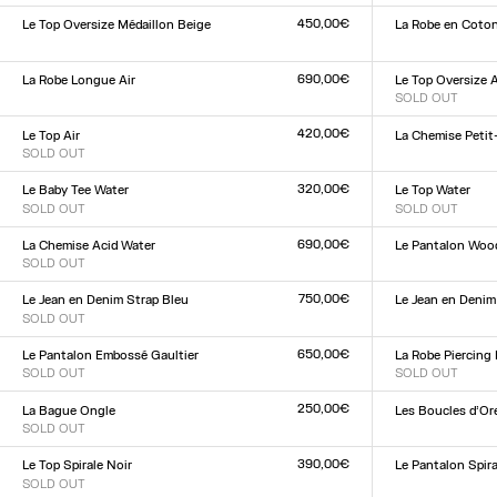
XXS
XS
S
M
L
XL
XXL
XXS
XS
S
M
L
XL
XX
450,00€
Le Top Oversize Médaillon Beige
La Robe en Coton
Taille :
Taille :
XXS
XS
S
M
L
XL
XXL
XXS
XS
S
M
L
XL
XX
690,00€
La Robe Longue Air
Le Top Oversize A
Taille :
SOLD OUT
Taille :
XXS
XS
S
M
L
XL
XXL
XXS
XS
S
M
L
XL
XX
420,00€
Le Top Air
La Chemise Petit
SOLD OUT
Taille :
Taille :
XXS
XS
S
M
L
XL
XX
XXS
XS
S
M
L
XL
XXL
320,00€
Le Baby Tee Water
Le Top Water
SOLD OUT
SOLD OUT
Taille :
Taille :
XXS
XS
S
M
L
XL
XXL
XXS
XS
S
M
L
XL
XX
690,00€
La Chemise Acid Water
Le Pantalon Woo
SOLD OUT
Taille :
Taille :
XXS
XS
S
M
L
XL
XX
34
36
38
40
42
44
750,00€
Le Jean en Denim Strap Bleu
Le Jean en Denim
SOLD OUT
Taille :
Taille :
23
24
25
26
27
28
2
23
24
25
26
27
28
29
30
31
32
650,00€
Le Pantalon Embossé Gaultier
La Robe Piercing
SOLD OUT
SOLD OUT
Taille :
Taille :
XXS
XS
S
M
L
XL
XXL
XXS
XS
S
M
L
XL
XX
250,00€
La Bague Ongle
Les Boucles d’Or
SOLD OUT
Taille :
Taille :
TU
TU
390,00€
Le Top Spirale Noir
Le Pantalon Spira
SOLD OUT
Taille :
Taille :