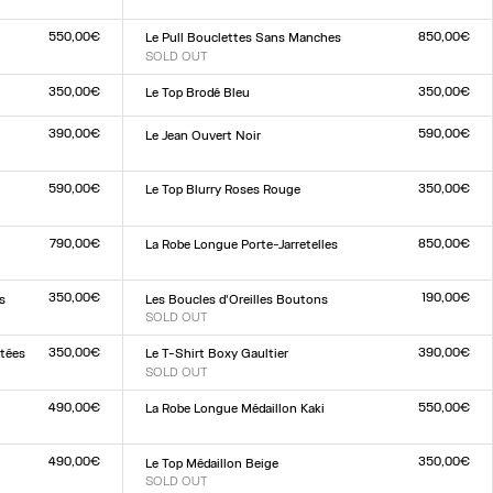
Taille :
XXS
XS
S
M
L
XL
XXL
550,00€
850,00€
Le Pull Bouclettes Sans Manches
SOLD OUT
Taille :
XXS
XS
S
M
L
XL
XXL
350,00€
350,00€
Le Top Brodé Bleu
Taille :
XXS
XS
S
M
L
XL
XXL
390,00€
590,00€
Le Jean Ouvert Noir
Taille :
23
24
25
26
27
28
29
30
31
32
590,00€
350,00€
Le Top Blurry Roses Rouge
Taille :
XXS
XS
S
M
L
XL
XXL
790,00€
850,00€
La Robe Longue Porte-Jarretelles
Taille :
34
36
38
40
42
44
350,00€
190,00€
s
Les Boucles d'Oreilles Boutons
SOLD OUT
Taille :
TU
350,00€
390,00€
ntées
Le T-Shirt Boxy Gaultier
SOLD OUT
Taille :
XXS
XS
S
M
L
XL
XXL
490,00€
550,00€
La Robe Longue Médaillon Kaki
Taille :
XXS
XS
S
M
L
XL
XXL
490,00€
350,00€
Le Top Médaillon Beige
SOLD OUT
Taille :