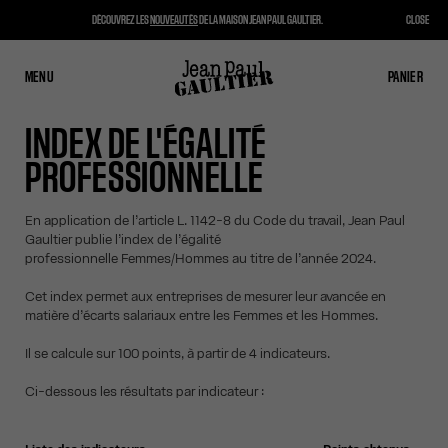
DÉCOUVREZ LES
NOUVEAUTÉS
DE LA MAISON JEAN PAUL GAULTIER.
CLOSE
MENU
FERMER
PANIER
PANIER
INDEX DE L'ÉGALITÉ
PROFESSIONNELLE
En application de l’article L. 1142-8 du Code du travail, Jean Paul
Gaultier publie l’index de l’égalité
professionnelle Femmes/Hommes au titre de l’année 2024.
Cet index permet aux entreprises de mesurer leur avancée en
matière d’écarts salariaux entre les Femmes et les Hommes.
Il se calcule sur 100 points, à partir de 4 indicateurs.
Ci-dessous les résultats par indicateur :