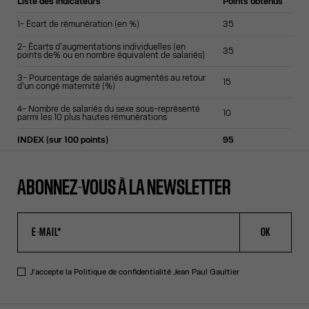
Liste des indicateurs
Points obtenus
1- Écart de rémunération (en %)
35
2- Écarts d’augmentations individuelles (en
35
points de% ou en nombre équivalent de salariés)
3- Pourcentage de salariés augmentés au retour
15
d’un congé maternité (%)
4- Nombre de salariés du sexe sous-représenté
10
parmi les 10 plus hautes rémunérations
INDEX (sur 100 points)
95
ABONNEZ-VOUS À LA NEWSLETTER
OK
J'accepte la
Politique de confidentialité
Jean Paul Gaultier