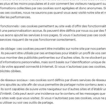
es plus et les moins populaires et à voir comment les visiteurs naviguent sur 
nformations collectées par ces cookies sont agrégées et donc anonymes. S
pas ces cookies, nous ne saurons pas quand vous avez visité notre site et 
iller les performances.
nctionnels : ces cookies permettent au site web d'offrir des fonctionnali
t une personnalisation accrue. Ils peuvent être définis par nous ou par des
ous avons ajouté les services à nos pages. Si vous n'autorisez pas ces cook
services risquent de ne pas fonctionner correctement.
 ciblage : ces cookies peuvent être installés sur notre site par nos parten
. Ils peuvent être utilisés par ces entreprises pour établir un profil de vos ce
 vous montrer des publicités pertinentes sur d'autres sites. Ils ne stockent p
d'informations personnelles, mais sont basés sur l'identification unique de
t de votre appareil connecté à Internet. Si vous n'autorisez pas ces cookies
licités ciblées.
 réseaux sociaux : ces cookies sont définis par divers services de réseau
ns ajoutés au site afin de vous permettre de partager notre contenu avec 
Ils sont capables de suivre votre navigateur sur d'autres sites et d'établir un
d'intérêt. Cela peut avoir une incidence sur le contenu et les messages qu
es sites web que vous visitez. Si vous n'autorisez pas ces cookies, vous ne
 utiliser ou voir ces outils de partage.