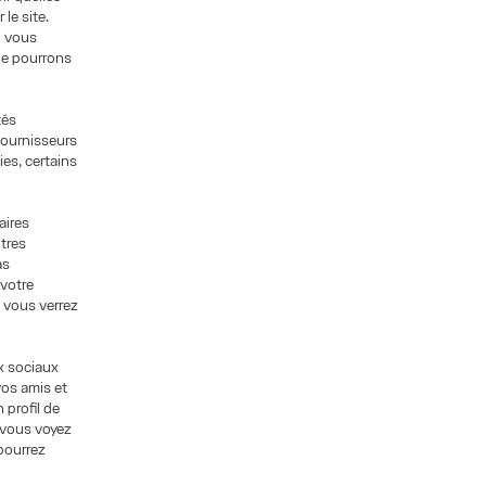
le site.
i vous
ne pourrons
tés
 fournisseurs
ies, certains
aires
ntres
as
 votre
, vous verrez
x sociaux
vos amis et
 profil de
e vous voyez
 pourrez