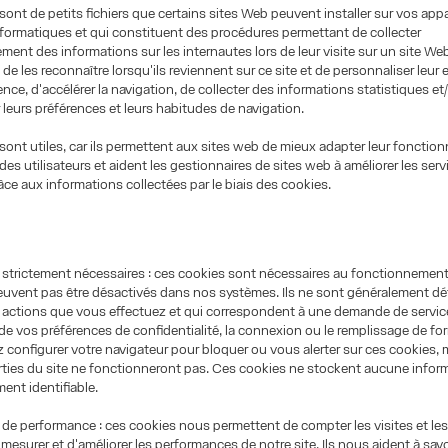
sont de petits fichiers que certains sites Web peuvent installer sur vos appa
formatiques et qui constituent des procédures permettant de collecter
ent des informations sur les internautes lors de leur visite sur un site We
 de les reconnaître lorsqu'ils reviennent sur ce site et de personnaliser leur
ce, d'accélérer la navigation, de collecter des informations statistiques et
r leurs préférences et leurs habitudes de navigation.
sont utiles, car ils permettent aux sites web de mieux adapter leur foncti
des utilisateurs et aident les gestionnaires de sites web à améliorer les serv
ce aux informations collectées par le biais des cookies.
trictement nécessaires : ces cookies sont nécessaires au fonctionnement
uvent pas être désactivés dans nos systèmes. Ils ne sont généralement déf
 actions que vous effectuez et qui correspondent à une demande de servi
n de vos préférences de confidentialité, la connexion ou le remplissage de fo
configurer votre navigateur pour bloquer ou vous alerter sur ces cookies, 
rties du site ne fonctionneront pas. Ces cookies ne stockent aucune infor
ent identifiable.
e performance : ces cookies nous permettent de compter les visites et le
e mesurer et d'améliorer les performances de notre site. Ils nous aident à savo