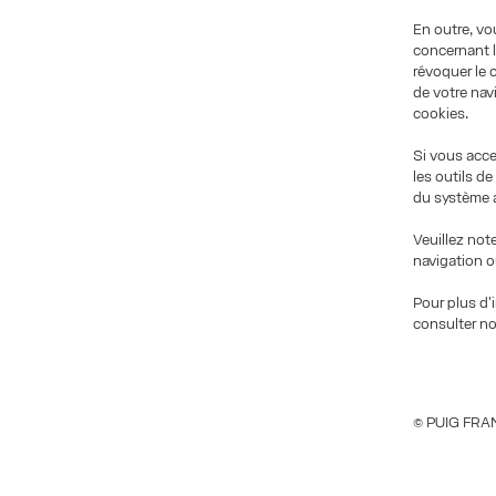
En outre, vo
concernant l
révoquer le 
de votre nav
cookies.
Si vous acce
les outils d
du système a
Veuillez not
navigation o
Pour plus d'
consulter n
© PUIG FRAN