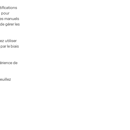
ifications
u pour
les manuels
de gérer les
z utiliser
par le biais
périence de
euillez