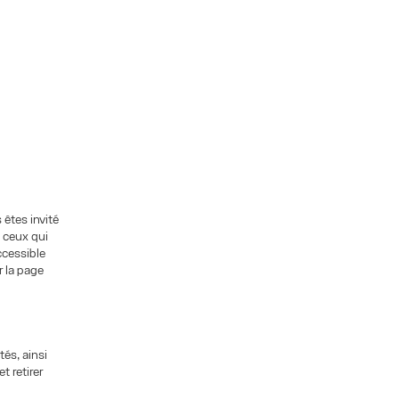
 êtes invité
e ceux qui
ccessible
r la page
és, ainsi
t retirer