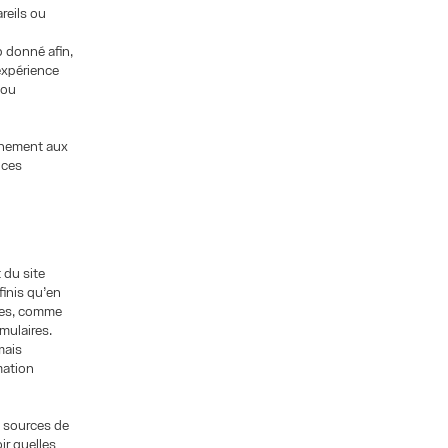
reils ou
b donné afin,
 expérience
/ou
onnement aux
ices
 du site
inis qu’en
ces, comme
rmulaires.
mais
mation
s sources de
ir quelles