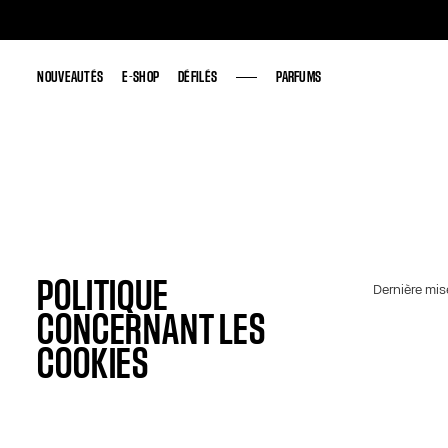
NOUVEAUTÉS
NOUVEAUTÉS
E-SHOP
E-SHOP
DÉFILÉS
DÉFILÉS
PARFUMS
PARFUMS
POLITIQUE
Dernière mise
CONCERNANT LES
COOKIES