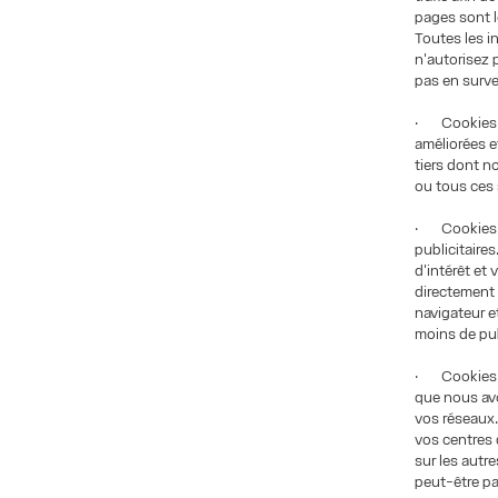
pages sont l
Toutes les i
n'autorisez 
pas en surve
· Cookies fo
améliorées e
tiers dont n
ou tous ces 
· Cookies de
publicitaires
d'intérêt et
directement 
navigateur e
moins de pub
· Cookies de
que nous avo
vos réseaux. 
vos centres 
sur les autr
peut-être pas