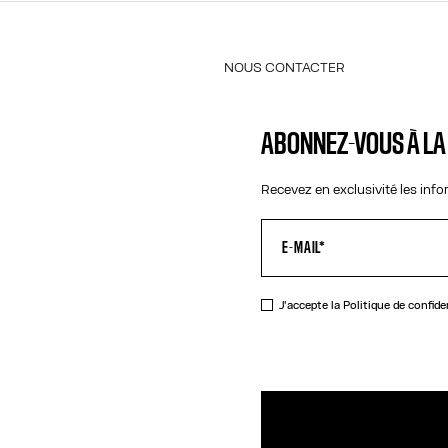
NOUS CONTACTER
E-MAIL :
FASHION@JEANPAULGAULTIER.CO
ABONNEZ-VOUS À L
INSTAGRAM :
@JEANPAULGAULTIE
CENTRE D'AIDE :
GLOBAL-E
Recevez en exclusivité les inf
J'accepte la
Politique de confide