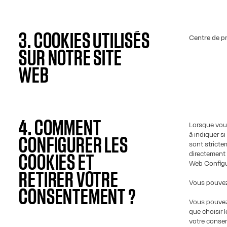
3. COOKIES UTILISÉS
Centre de pr
SUR NOTRE SITE
WEB
4. COMMENT
Lorsque vous
à indiquer s
CONFIGURER LES
sont stricte
directement 
COOKIES ET
Web Configu
RETIRER VOTRE
Vous pouvez 
CONSENTEMENT ?
Vous pouvez 
que choisir 
votre conse