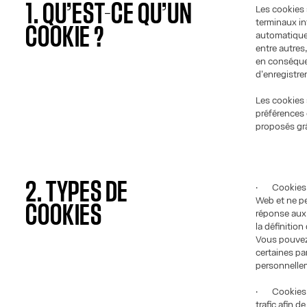
1. QU’EST-CE QU’UN
Les cookies 
terminaux in
COOKIE ?
automatiquem
entre autres,
en conséquen
d'enregistre
Les cookies 
préférences 
proposés grâ
2. TYPES DE
· Cookies s
Web et ne pe
COOKIES
réponse aux
la définitio
Vous pouvez 
certaines pa
personnellem
· Cookies d
trafic afin d