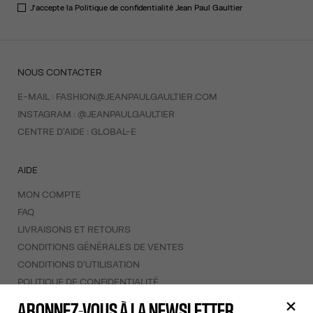
J'accepte la
Politique de confidentialité
Jean Paul Gaultier
NOUS CONTACTER
E-MAIL :
FASHION@JEANPAULGAULTIER.COM
INSTAGRAM :
@JEANPAULGAULTIER
CENTRE D'AIDE :
GLOBAL-E
AIDE
MON COMPTE
FAQ
LIVRAISONS ET RETOURS
CONDITIONS GÉNÉRALES DE VENTES
CONDITIONS D'UTILISATION
POLITIQUE DE CONFIDENTIALITÉ
FORMULAIRE DE RÉTRACTATION
ABONNEZ-VOUS À LA NEWSLETTER