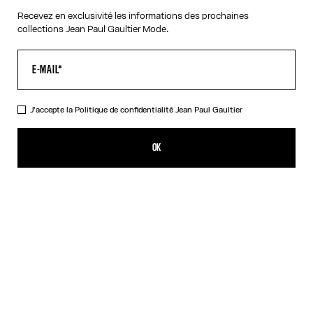
Recevez en exclusivité les informations des prochaines
collections Jean Paul Gaultier Mode.
VIRTUAL TRY-ON
J'accepte la
Politique de confidentialité
Jean Paul Gaultier
Les Lunettes de soleil 56-6106 Rose Gold
539,00€
OK
CRÉER UNE ALERTE
Argent
Or
Rose
DESCRIPTION
Collection Eyewear
Lunettes de soleil à montures rondes rose dorées munies de
branches métalliques à détail ressort.
DÉTAILS DU PRODUIT