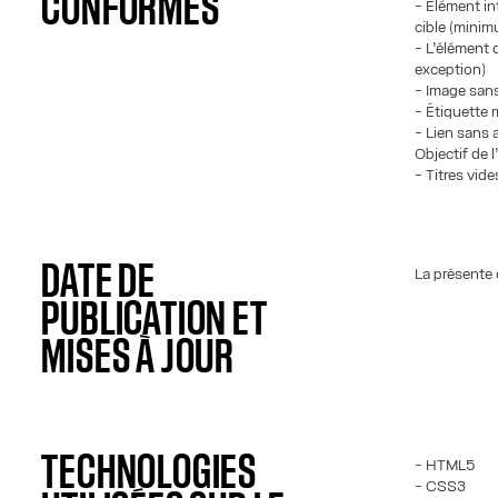
CONFORMES
- Élément int
cible (mini
- L’élément d
exception)
- Image sans
- Étiquette 
- Lien sans a
Objectif de l
- Titres vide
DATE DE
La présente 
PUBLICATION ET
MISES À JOUR
TECHNOLOGIES
- HTML5
- CSS3