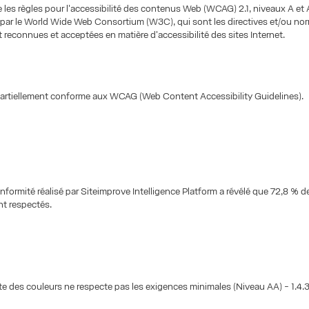
e les règles pour l'accessibilité des contenus Web (WCAG) 2.1, niveaux A et 
par le World Wide Web Consortium (W3C), qui sont les directives et/ou no
 reconnues et acceptées en matière d'accessibilité des sites Internet.
partiellement conforme aux WCAG (Web Content Accessibility Guidelines).
onformité réalisé par Siteimprove Intelligence Platform a révélé que 72,8 % de
t respectés.
te des couleurs ne respecte pas les exigences minimales (Niveau AA) - 1.4.3