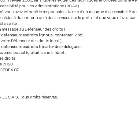
u 11 février 2005, ainsi que les exigences techniques énoncées dans le Réf
cessibilité pour les Administrations (RGAA).
où vous avez informé le responsable du site d’un manque d’accessibilité qu
céder à du contenu ou à des services sur le portail et que vous n’avez pas
sfaisante :
n message au Défenseur des droits (
.defenseurdesdroits.fr/nous-contacter-355
)
votre Défenseur des droits local (
.defenseurdesdroits.fr/carte-des-delegues
)
urrier postal (gratuit, sans timbre) :
es droits
e 71120
s CEDEX 07
CE S.A.S. Tous droits réservés.