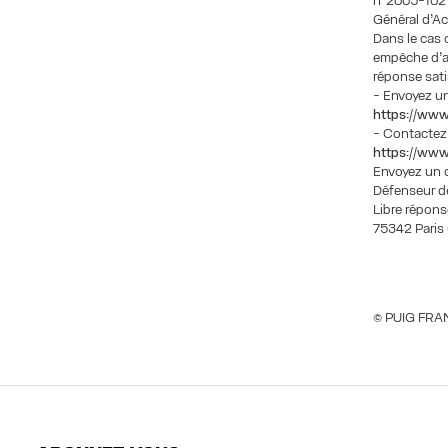
n°2005-102 d
Général d’Ac
Dans le cas 
empêche d’ac
réponse sati
- Envoyez u
https://www
- Contactez 
https://www
Envoyez un co
Défenseur d
Libre répons
75342 Pari
© PUIG FRAN