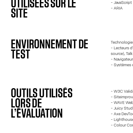
UTILISÉES SUR LE
- JavaScript
- ARIA
SITE
ENVIRONNEMENT DE
Technologies 
- Lecteurs d
TEST
source), Tal
- Navigateur
- Systèmes 
OUTILS UTILISÉS
- W3C Valid
- Siteimprov
LORS DE
- WAVE Web 
- Juicy Stud
L’ÉVALUATION
- Axe DevTo
- Lighthous
- Colour Co