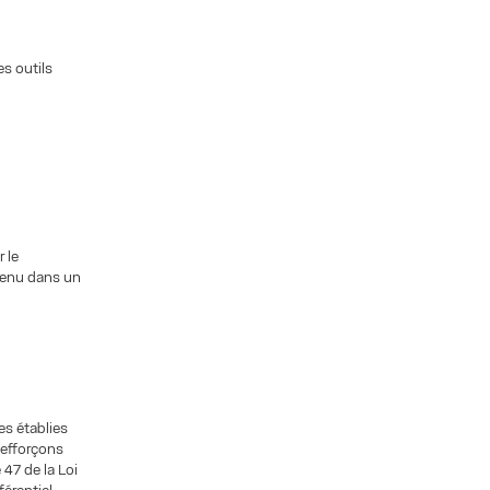
s outils
 le
ntenu dans un
es établies
 efforçons
 47 de la Loi