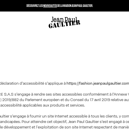
DÉCOUVREZ LES
NOUVEAUTÉS
DE LA MAISON JEAN PAUL GAULTIER.
déclaration d’accessibilité s’applique à
https://fashion.jeanpaulgaultier.com
 S.A.S s’engage à rendre ses sites accessibles conformément à l’Annexe V
E) 2019/882 du Parlement européen et du Conseil du 17 avril 2019 relative a
'accessibilité applicables aux produits et services.
ltier s’engage à fournir un site Internet accessible à tous les clients, y com
ndicapées. Pour atteindre cet objectif, Jean Paul Gaultier s’est engagé à ce
le développement et l'exploitation de son site Internet respectent de maniè