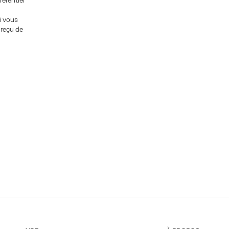
érentiel
i vous
 reçu de