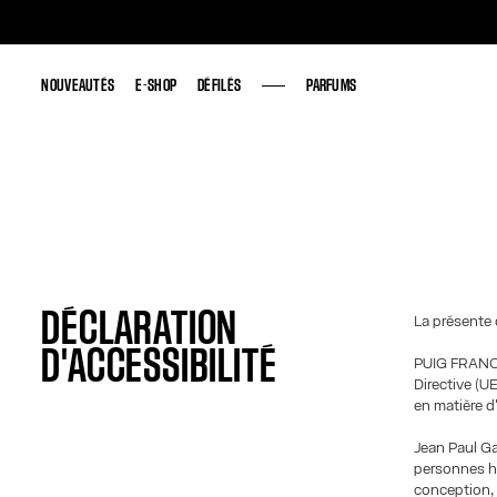
NOUVEAUTÉS
NOUVEAUTÉS
E-SHOP
E-SHOP
DÉFILÉS
DÉFILÉS
PARFUMS
PARFUMS
DÉCLARATION
La présente 
D'ACCESSIBILITÉ
PUIG FRANCE
Directive (U
en matière d
Jean Paul Gau
personnes ha
conception, 