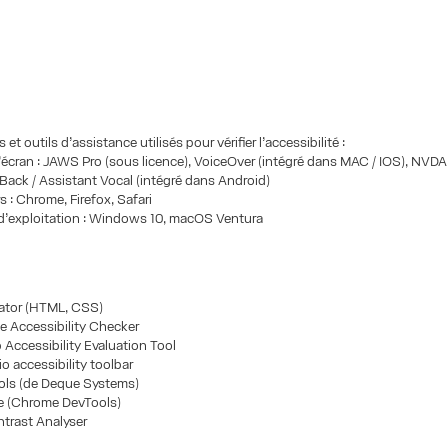
et outils d’assistance utilisés pour vérifier l’accessibilité :
’écran : JAWS Pro (sous licence), VoiceOver (intégré dans MAC / IOS), NVD
kBack / Assistant Vocal (intégré dans Android)
s : Chrome, Firefox, Safari
d’exploitation : Windows 10, macOS Ventura
ator (HTML, CSS)
e Accessibility Checker
Accessibility Evaluation Tool
io accessibility toolbar
ols (de Deque Systems)
e (Chrome DevTools)
ntrast Analyser