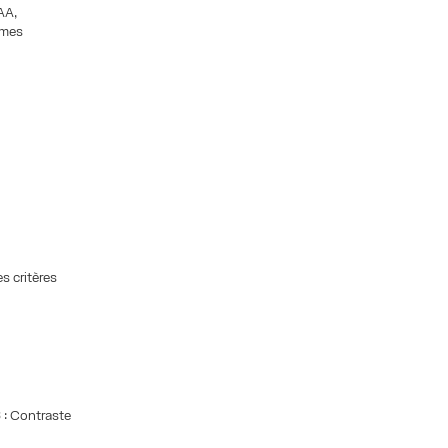
AA,
rmes
s critères
 : Contraste