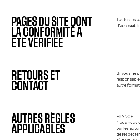
PAGES DU SITE DONT
Toutes les p
d'accessibil
LA CONFORMITÉ A
ÉTÉ VÉRIFIÉE
RETOURS ET
Si vous ne p
responsable 
CONTACT
autre format
AUTRES RÈGLES
FRANCE
Nous nous ef
APPLICABLES
par les auto
de respecter 