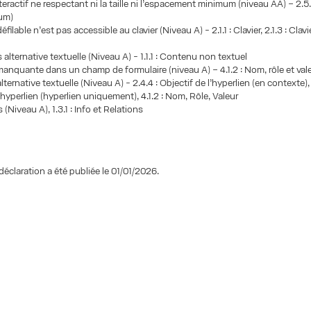
eractif ne respectant ni la taille ni l’espacement minimum (niveau AA) – 2.5.8
mum)
éfilable n’est pas accessible au clavier (Niveau A) - 2.1.1 : Clavier, 2.1.3 : Clav
 alternative textuelle (Niveau A) - 1.1.1 : Contenu non textuel
manquante dans un champ de formulaire (niveau A) – 4.1.2 : Nom, rôle et val
lternative textuelle (Niveau A) - 2.4.4 : Objectif de l’hyperlien (en contexte), 
’hyperlien (hyperlien uniquement), 4.1.2 : Nom, Rôle, Valeur
s (Niveau A), 1.3.1 : Info et Relations
déclaration a été publiée le 01/01/2026.