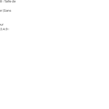
 : Taille de
ier (Sans
eur
2.4.9 :