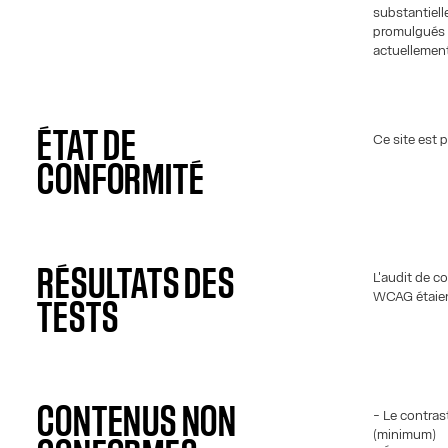
substantiell
promulgués 
actuellement
ÉTAT DE
Ce site est 
CONFORMITÉ
RÉSULTATS DES
L'audit de c
WCAG étaien
TESTS
CONTENUS NON
- Le contras
(minimum)