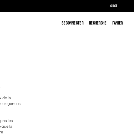
CLOSE
SE CONNECTER
SE CONNECTER
RECHERCHE
RECHERCHE
PANIER
PANIER
.
 de la
ux exigences
pris les
 que la
re